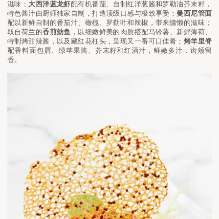
滋味；
大西洋蓝龙虾
配有机番茄、自制红洋葱酱和罗勒油芥末籽，
特色酱汁由厨师独家自制，打造顶级口感与极致享受；
曼西尼管面
配以新鲜自制的番茄汁、橄榄、罗勒叶和辣椒，带来慵懒的滋味；
取自荷兰的
香煎鲂鱼
，以细嫩鲜美的肉质搭配马铃薯、新鲜薄荷、
特制烤甜辣酱，以及藏红花柱头，呈现又一番可口佳肴；
烤羊里脊
配香料面包屑、绿苹果酱、芥末籽和红酒汁，鲜嫩多汁，齿颊留
香。