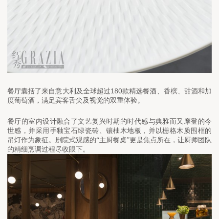
180
餐厅囊括了来自意大利及全球超过
款精选餐酒、香槟、甜酒和加
度葡萄酒，满足宾客舌尖及视觉的双重体验。
餐厅的室内设计融合了文艺复兴时期的时代感与典雅而又摩登的今
世感，并采用手釉宝石绿瓷砖、镶柚木地板，并以栅格木质围框的
吊灯作为象征。剧院式观感的“主厨餐桌”更是焦点所在，让厨师团队
的精细烹调过程尽收眼下。