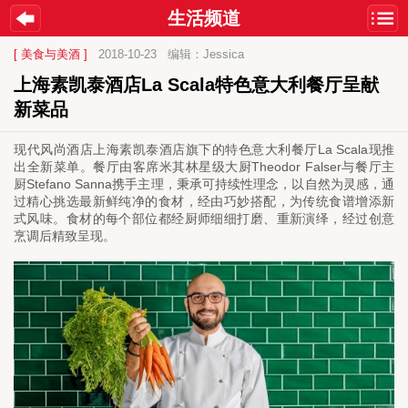
生活频道
[ 美食与美酒 ]
2018-10-23
编辑：Jessica
上海素凯泰酒店La Scala特色意大利餐厅呈献
新菜品
La Scala
现代风尚酒店上海素凯泰酒店旗下的特色意大利餐厅
现推
Theodor Falser
出全新菜单。餐厅由客席米其林星级大厨
与餐厅主
Stefano Sanna
厨
携手主理，秉承可持续性理念，
以自然为灵感，通
过精心挑选最新鲜纯净的食材，经由巧妙搭配，为传统食谱增添新
式风味。食材的每个部位都经厨师细细打磨、重新演绎，经过创意
烹调后精致呈现。