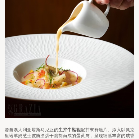
源自澳大利亚塔斯马尼亚的
生拌牛鞑靼
配芥末籽脆片、添入以佩克
里诺羊奶芝士皮腌渍烘干磨制而成的蛋黄屑，呈现细腻丰富的咸香