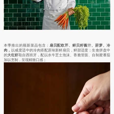
本季推出的额新菜品包含：
扇贝配欧芹、鲜贝籽酱汁、莳萝、冷
肉，
以咸度适中的冷肉搭配原味新鲜扇贝，鲜甜适度；生食拼盘中
的
大红虾
取自西班牙，配以水牛芝士泡沫、香脆管面、自制蜜番茄
加以烹制，呈现精致口感；