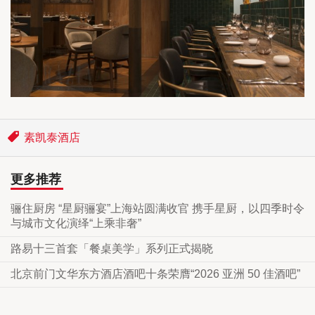
素凯泰酒店
更多推荐
骊住厨房 “星厨骊宴”上海站圆满收官 携手星厨，以四季时令
与城市文化演绎“上乘非奢”
路易十三首套「餐桌美学」系列正式揭晓
北京前门文华东方酒店酒吧十条荣膺“2026 亚洲 50 佳酒吧”