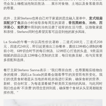
壳会加上橄榄油泡制后熬汤……展示对食物、土地以及食客最崇高
的尊重。
Stefano
此外，主厨
也将自己对于家庭的思念融入菜单中。
意式细扁
面配沙丁鱼
源自小时候母亲每周五的菜谱，
香煎黑鳕鱼、冷肉、西
洋菜心、烩荞麦
中用到的冷肉沿袭了祖辈的生活习惯。以致敬家庭
Stefano
和亲情，
同时也希望宾客可品尝到他的家乡风味。
La Scala
168
208
的午餐一向以高性价比著称，二道式
元，三道式
248
12
元，四道式
元，即日起更推出三份餐单，囊括
种精心调制的餐
6
12
9
前小吃、
种切合时节的每日例汤、
种匠心打造的头盘、
类温润
12
细腻的甜品以及
种臻心烹制的主菜，每日轮换呈献，给与宾客更
多搭配和选择。
Stefano Sanna
餐厅主厨
表示：“我们尊崇自然，也尊重顺应植物自
La Scala
身的规律，因此
的菜肴会随着季节的演变而有所变化。我
们的优质食材都是从当地的有机农场进行采购，确保食材的营养、
新鲜、切合时宜，为每道菜肴赋予鲜美而又独特的风味。与此同时
我们也会将‘不浪费’的理念坚持到底，确保整个食材从头至尾都能发
挥作用。
”