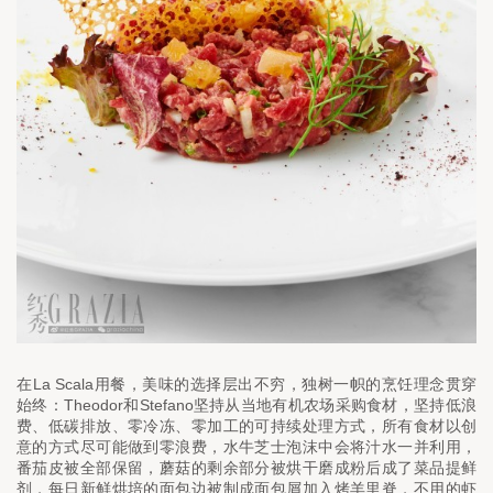
La Scala
在
用餐，美味的选择层出不穷，独树一帜的烹饪理念贯穿
Theodor
Stefano
始终：
和
坚持从当地有机农场采购食材，坚持低浪
费、低碳排放、零冷冻、零加工的可持续处理方式，所有食材以创
意的方式尽可能做到零浪费，水牛芝士泡沫中会将汁水一并利用，
番茄皮被全部保留，蘑菇的剩余部分被烘干磨成粉后成了菜品提鲜
剂，每日新鲜烘培的面包边被制成面包屑加入烤羊里脊，不用的虾