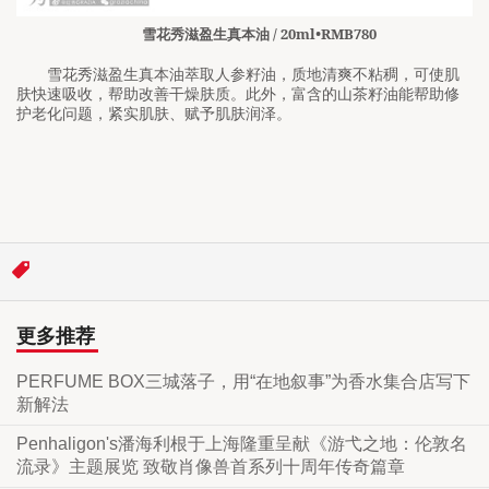
雪花秀滋盈生真本油 / 20ml•RMB780
雪花秀滋盈生真本油萃取人参籽油，质地清爽不粘稠，可使肌
肤快速吸收，帮助改善干燥肤质。此外，富含的山茶籽油能帮助修
护老化问题，紧实肌肤、赋予肌肤润泽。
更多推荐
PERFUME BOX三城落子，用“在地叙事”为香水集合店写下
新解法
Penhaligon's潘海利根于上海隆重呈献《游弋之地：伦敦名
流录》主题展览 致敬肖像兽首系列十周年传奇篇章