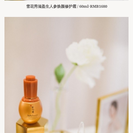
雪花秀滋盈生人参焕颜修护霜 / 60ml·RMB1680