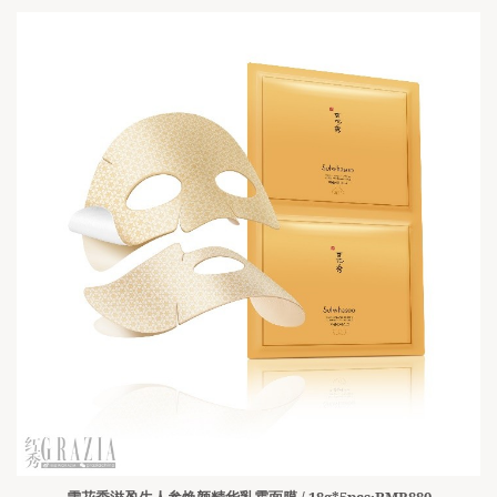
雪花秀滋盈生人参焕颜精华乳霜面膜 / 18g*5pcs·RMB880