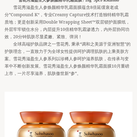
雪花秀滋盈生人参焕颜精华乳霜面膜蕴含8倍延缓衰老成
分”Compound K“，专业Creamy Capture技术打造独特精华乳霜
质地；更是创新采用Double Wrapping Sheet™双层锁护面膜纸，
外层牢牢锁住水分，内层提升10倍精华乳霜渗透力，内外层协同功
效，20分钟肌肤尽显柔嫩、紧致、弹润！ 
全球高端护肤品牌之一雪花秀, 秉承“调和之美源于亚洲智慧”的
护肤理念，一直致力于为全球女性提供呵护调理肌肤的上乘美肤方
案。雪花秀滋盈生人参系列以珍稀人参呵护滋养肌肤，在传承与变
革中不断创新发展。雪花秀滋盈生人参焕颜精华乳霜面膜10月重磅
上市，一片尽享滋养，肌肤傲世新“参”。