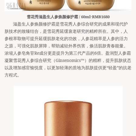
雪花秀滋盈生人参焕颜修护霜 / 60ml·RMB1680
滋盈生人参焕颜修护霜是雪花秀人参综合研究的成果和现代护
肤技术的致臻结合，是雪花秀延缓衰老研究的精粹所在。其中，人
参根萃取物可提升延缓肌肤老化的功效，人参花精萃是人参的活力
之源，可强化肌肤屏障，帮助减轻外界伤害，焕活肌肤青春能量。
浓缩人参皂角苷Re成分更是提升为第三代产品的6倍。盈润型人参霜
凝聚雪花秀人参综合研究（Ginsenomics™）的精粹，提升肌肤状态
以及增加感官愉悦度，以更加轻薄的质地为肌肤提供更“轻盈”的抗老
方程式。