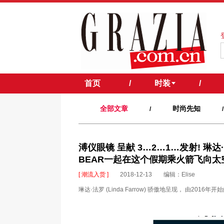
首页
/
时装
/
全部文章
时尚先知
/
/
溥仪眼镜 呈献 3…2…1…发射! 琳达·法
BEAR一起在这个假期乘火箭飞向太
[ 潮流入货 ]
2018-12-13
编辑：Elise
琳达·法罗 (Linda Farrow) 骄傲地呈现， 由20