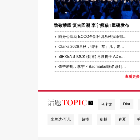
致敬荣耀 复古回潮 李宁熊猫T重磅发布
随身心流动 ECCO全新轻训系列演绎都市运动时装美学
Clarks 2026早秋，徜徉「苹」凡，走出惬意引力
BIRKENSTOCK (勃肯) 再度携手 ADERERROR，重新诠释经典 BOSTON
锋芒若现，李宁 × Badmarket联名系列以击剑灵感谱写复古运动美学新章
查看更多
Dior
马卡龙
米兰达·可儿
超模
街拍
春夏