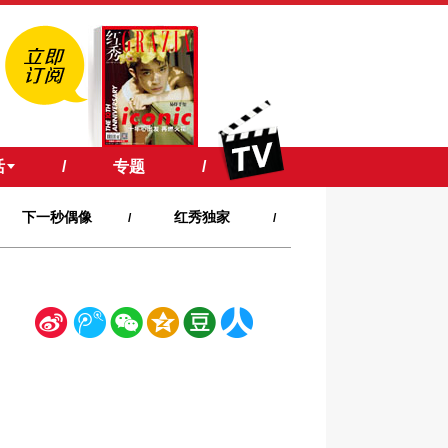
活
/
专题
/
下一秒偶像
红秀独家
/
/
新
腾
微
空
豆
人
浪
讯
信
间
瓣
人网