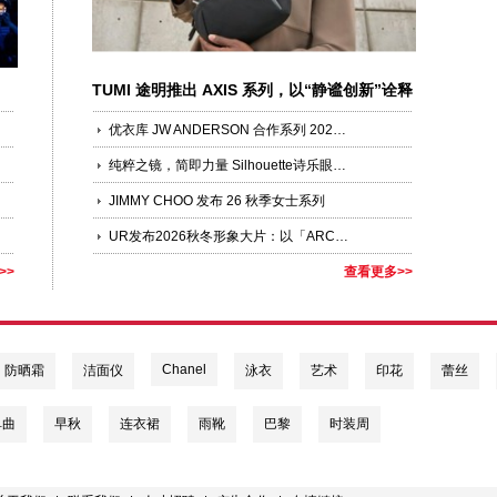
TUMI 途明推出 AXIS 系列，以“静谧创新”诠释
现代生活新风尚
优衣库 JW ANDERSON 合作系列 2026 早秋新品 焕彩上市
纯粹之镜，简即力量 Silhouette诗乐眼镜全新Pure Visionary系列，以极简建筑艺术诠释轻盈力量
JIMMY CHOO 发布 26 秋季女士系列
UR发布2026秋冬形象大片：以「ARCHITECTURE 建筑」为题，构筑风格永续的时装美学
>>
查看更多>>
Chanel
防晒霜
洁面仪
泳衣
艺术
印花
蕾丝
单曲
早秋
连衣裙
雨靴
巴黎
时装周