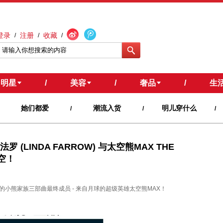
登录
注册
收藏
/
/
/
明星
/
美容
/
奢品
/
生
她们都爱
潮流入货
明儿穿什么
/
/
/
罗 (LINDA FARROW) 与太空熊MAX THE
空！
16年开始的小熊家族三部曲最终成员 - 来自月球的超级英雄太空熊MAX！