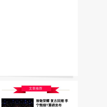
文章推荐
致敬荣耀 复古回潮 李
宁熊猫T重磅发布