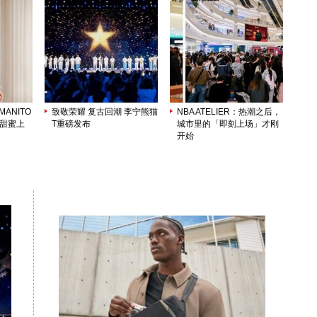
ANITO
致敬荣耀 复古回潮 李宁熊猫
NBA ATELIER：热潮之后，
列甜蜜上
T重磅发布
城市里的「即刻上场」才刚
开始