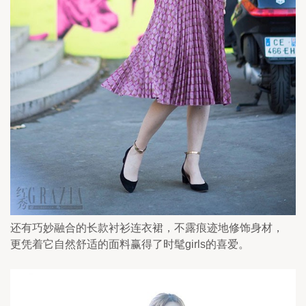
还有巧妙融合的长款衬衫连衣裙，不露痕迹地修饰身材，
更凭着它自然舒适的面料赢得了时髦girls的喜爱。