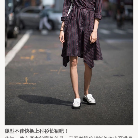
腿型不佳快换上衬衫长裙吧！