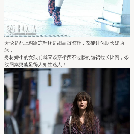
无论是配上粗跟凉鞋还是细高跟凉鞋，都能让你腿长破两
米，
身材娇小的女孩们就应该穿裙摆不过膝的短裙拉长比例，条
纹图案更能显得人知性迷人！