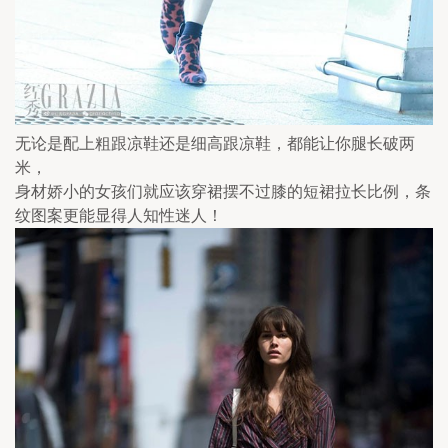
无论是配上粗跟凉鞋还是细高跟凉鞋，都能让你腿长破两
米，
身材娇小的女孩们就应该穿裙摆不过膝的短裙拉长比例，条
纹图案更能显得人知性迷人！