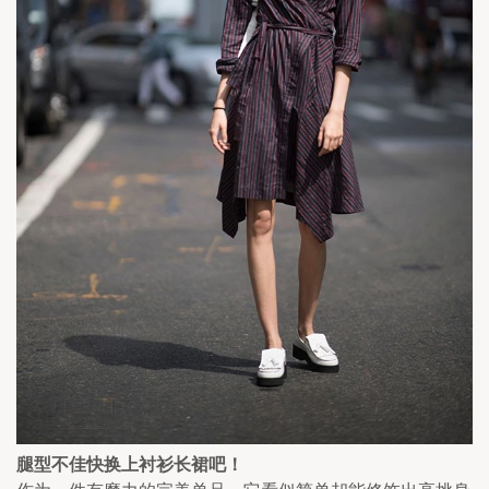
腿型不佳快换上衬衫长裙吧！