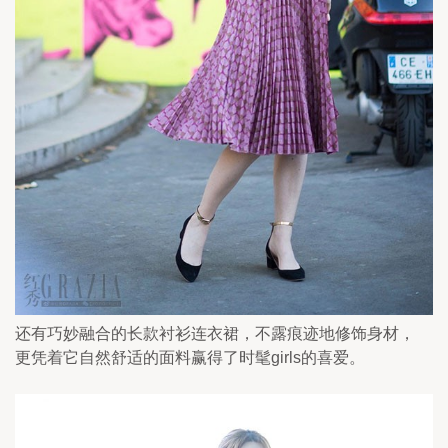
还有巧妙融合的长款衬衫连衣裙，不露痕迹地修饰身材，
更凭着它自然舒适的面料赢得了时髦girls的喜爱。