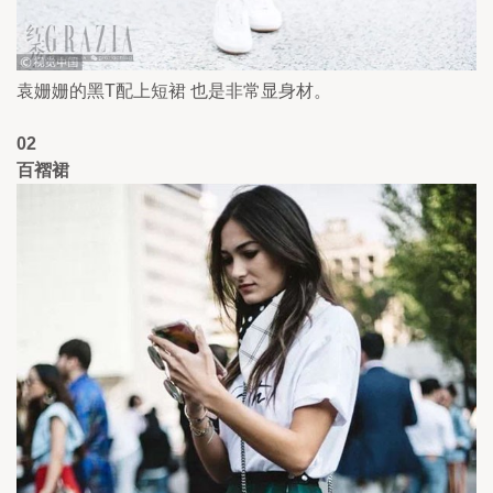
袁姗姗的黑T配上短裙 也是非常显身材。
02
百褶裙