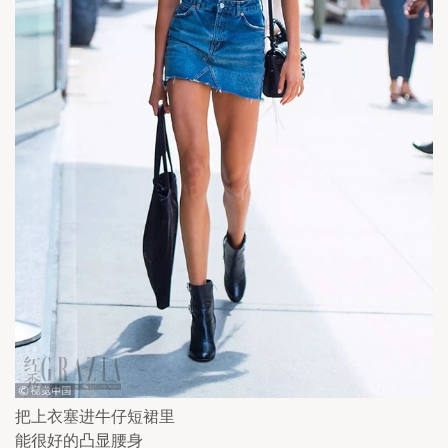
把上衣塞进牛仔短裙里
能很好的凸显腰身