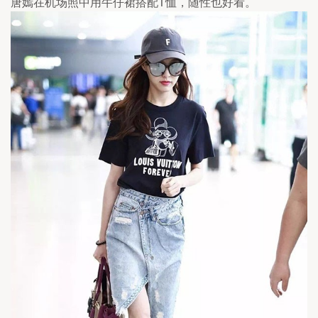
唐嫣在机场照中用牛仔裙搭配T恤，随性也好看。