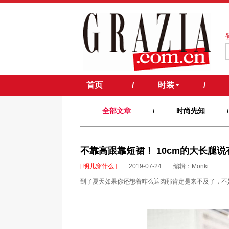
首页
/
时装
/
全部文章
时尚先知
/
/
不靠高跟靠短裙！ 10cm的大长腿
[ 明儿穿什么 ]
2019-07-24
编辑：Monki
到了夏天如果你还想着咋么遮肉那肯定是来不及了，不