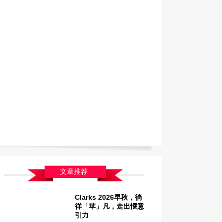
文章推荐
Clarks 2026早秋，徜
姗姗的黑T配上短裙 也是非常显身材。
徉「苹」凡，走出惬意
引力