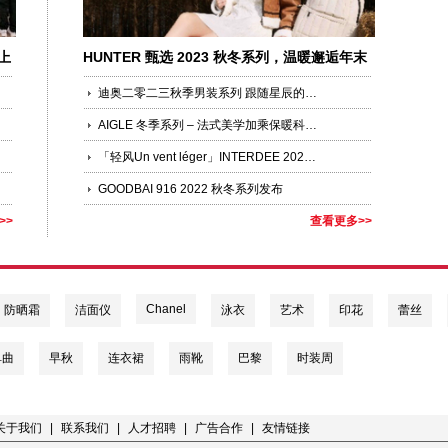
上
HUNTER 甄选 2023 秋冬系列，温暖邂逅年末
礼遇季
迪奥二零二三秋季男装系列 跟随星辰的指引
AIGLE 冬季系列 – 法式美学加乘保暖科技，许冬天以时尚
「轻风Un vent léger」INTERDEE 2023春夏系列巴黎时装周正式发布！
GOODBAI 916 2022 秋冬系列发布
>>
查看更多>>
Chanel
防晒霜
洁面仪
泳衣
艺术
印花
蕾丝
单曲
早秋
连衣裙
雨靴
巴黎
时装周
关于我们
|
联系我们
|
人才招聘
|
广告合作
|
友情链接