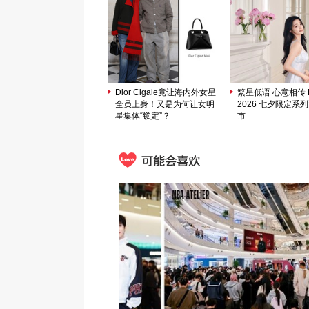
Dior Cigale竟让海内外女星
繁星低语 心意相传 M
全员上身！又是为何让女明
2026 七夕限定系
星集体“锁定”？
市