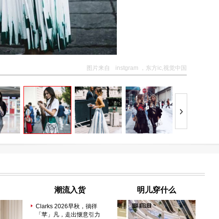
图片来自
instgram ，东方ic,视觉中国
潮流入货
明儿穿什么
袁
Clarks 2026早秋，徜徉
「苹」凡，走出惬意引力