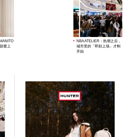
02
百
ANITO
NBA ATELIER：热潮之后，
列甜蜜上
城市里的「即刻上场」才刚
开始