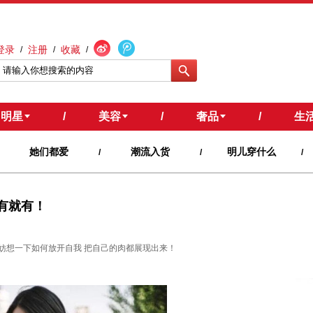
登录
注册
收藏
/
/
/
明星
/
美容
/
奢品
/
生
她们都爱
潮流入货
明儿穿什么
/
/
/
说有就有！
妨想一下如何放开自我 把自己的肉都展现出来！