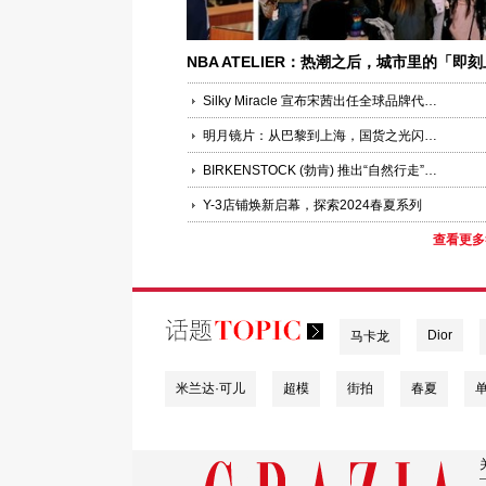
NBA ATELIER：热潮之后，城市里的「即刻
场」才刚开始
Silky Miracle 宣布宋茜出任全球品牌代言人
明月镜片：从巴黎到上海，国货之光闪耀国际秀场
BIRKENSTOCK (勃肯) 推出“自然行走”全新企划
Y-3店铺焕新启幕，探索2024春夏系列
查看更多
Dior
马卡龙
米兰达·可儿
超模
街拍
春夏