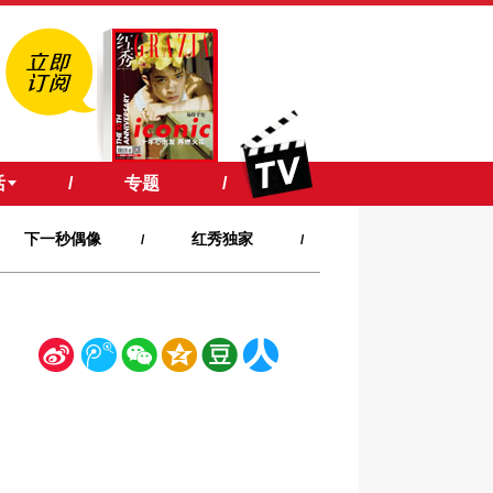
活
/
专题
/
下一秒偶像
红秀独家
/
/
新
腾
微
空
豆
人
浪
讯
信
间
瓣
人网