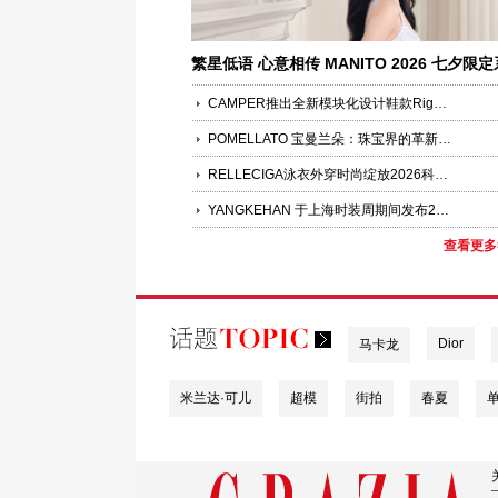
繁星低语 心意相传 MANITO 2026 七夕限定
列甜蜜上市
CAMPER推出全新模块化设计鞋款Right Niko系列
POMELLATO 宝曼兰朵：珠宝界的革新先锋”巴黎展览即将启幕
RELLECIGA泳衣外穿时尚绽放2026科切拉音乐节
YANGKEHAN 于上海时装周期间发布2026秋冬系列 ——浮生梦（In the mood of reverie）
查看更多
Dior
马卡龙
米兰达·可儿
超模
街拍
春夏