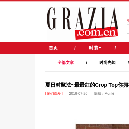
首页
/
时装
/
全部文章
时尚先知
/
/
夏日时髦法~最最红的Crop Top你
[ 她们都爱 ]
2019-07-26
编辑：Monki