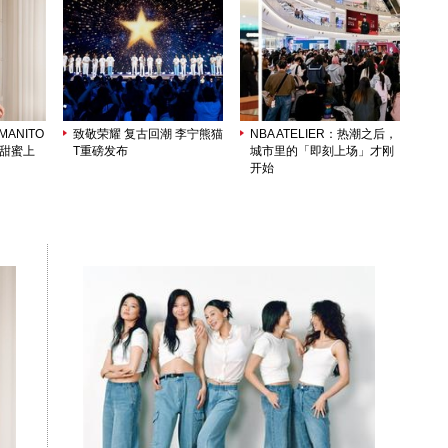
ANITO
致敬荣耀 复古回潮 李宁熊猫
NBA ATELIER：热潮之后，
列甜蜜上
T重磅发布
城市里的「即刻上场」才刚
开始