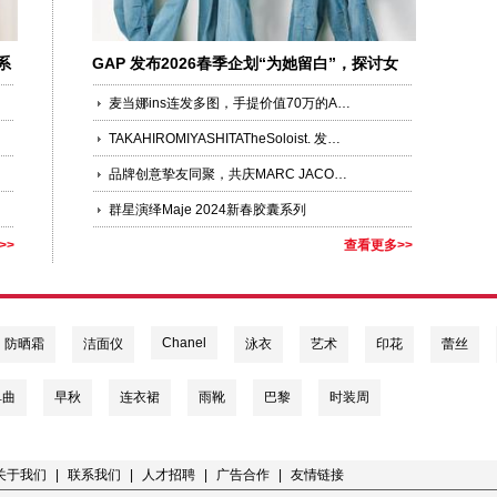
系
GAP 发布2026春季企划“为她留白”，探讨女
性的自我表达和成长
麦当娜ins连发多图，手提价值70万的AUPEN与LVMH联名包袋
TAKAHIROMIYASHITATheSoloist. 发布 2025 秋冬系列 “THE BLACK-AND-WHITE REALISM”
品牌创意挚友同聚，共庆MARC JACOBS 40周年
群星演绎Maje 2024新春胶囊系列
>>
查看更多>>
Chanel
防晒霜
洁面仪
泳衣
艺术
印花
蕾丝
单曲
早秋
连衣裙
雨靴
巴黎
时装周
关于我们
|
联系我们
|
人才招聘
|
广告合作
|
友情链接