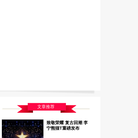
文章推荐
致敬荣耀 复古回潮 李
宁熊猫T重磅发布