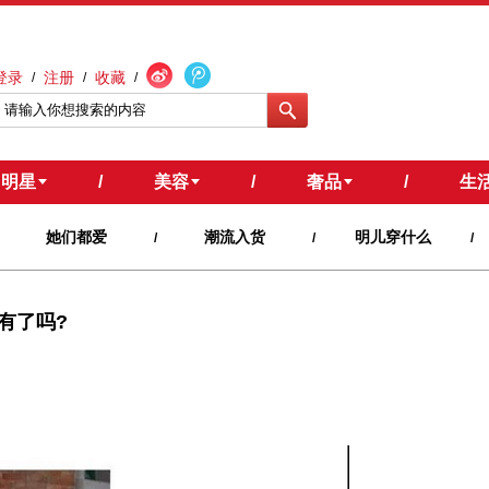
登录
注册
收藏
/
/
/
明星
/
美容
/
奢品
/
生
她们都爱
潮流入货
明儿穿什么
/
/
/
拥有了吗?