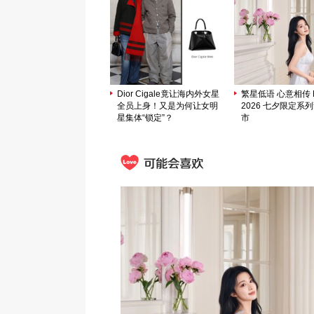
Dior Cigale竟让海内外女星
繁星低语 心意相传 M
全员上身！又是为何让女明
2026 七夕限定系
星集体“锁定”？
市