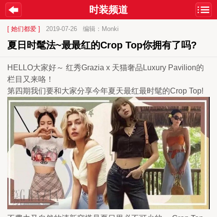
时装频道
[ 她们都爱 ]
2019-07-26
编辑：Monki
夏日时髦法~最最红的Crop Top你拥有了吗?
HELLO大家好～ 红秀Grazia x 天猫奢品Luxury Pavilion的
栏目又来咯！
第四期我们要和大家分享今年夏天最红最时髦的Crop Top!