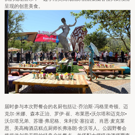
呈现的创意美食。
届时参与本次野餐会的名厨包括让·乔治斯·冯格里奇顿、迈
克尔·米娜、森本正治、罗伊·崔、布莱恩•沃尔塔和迈克尔•
沃尔塔兄弟、苏珊·弗尼格、朱利安·塞拉诺、肖恩·麦克莱
恩、美高梅酒店糕点厨师长弗洛朗·舍沃等人。公园野餐会