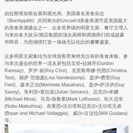
由拉斯维加斯会展和观光局、美国著名美食杂志
《BonAppétit》共同筹办的Uncork'd美食美酒节是美国最大
的美食美酒盛会之一，众多世界级的明星主厨、餐厅主理人
与来自各大娱乐/酒店集团的顶尖厨师和调酒师们组成超豪
华阵容，为您倾情打造一场场无以伦比的饕餮盛宴。
众多明星主厨集结为全球游客带来绝无仅有的美食体验。参
与本次盛会的世界一流名厨包括戈登•拉姆齐(Gordon 
Ramsay)、罗伊·崔(Roy Choi)、克里斯蒂娜·托西(Christina 
Tosi)、丽萨·范德庞(Lisa Vanderpump)、盖伊•费里(Guy 
Fieri)、森本正治(Morimoto Masaharu)、盖伊•萨沃伊(Guy 
Savoy)、朱利安•塞拉诺(Julian Serrano)、迈克尔•米娜
(Michael Mina)、马克•洛鲁索(Mark LoRusso)、松久信幸
(Nobu Matsuhisa)、布莱恩•沃尔塔和迈克尔•沃尔塔兄弟
(Bryan and Michael Voltaggio)、威尔•古达拉(Will Guidara)
等。