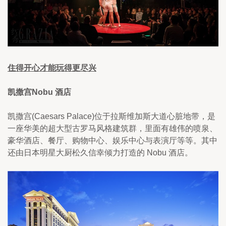
住得开心才能玩得更尽兴
凯撒宫Nobu 酒店
凯撒宫(Caesars Palace)位于拉斯维加斯大道心脏地带，是
一座华美的超大型古罗马风格建筑群，里面有雄伟的喷泉、
豪华酒店、餐厅、购物中心、娱乐中心与表演厅等等。其中
还由日本明星大厨松久信幸倾力打造的 Nobu 酒店。