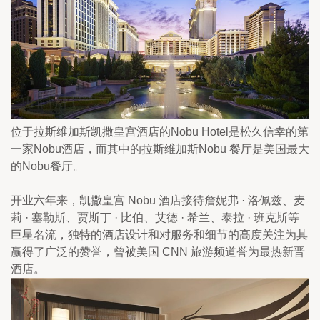
位于拉斯维加斯凯撒皇宫酒店的Nobu Hotel是松久信幸的第
一家Nobu酒店，而其中的拉斯维加斯Nobu 餐厅是美国最大
的Nobu餐厅。
开业六年来，凯撒皇宫 Nobu 酒店接待詹妮弗 · 洛佩兹、麦
莉 · 塞勒斯、贾斯丁 · 比伯、艾德 · 希兰、泰拉 · 班克斯等
巨星名流，独特的酒店设计和对服务和细节的高度关注为其
赢得了广泛的赞誉，曾被美国 CNN 旅游频道誉为最热新晋
酒店。