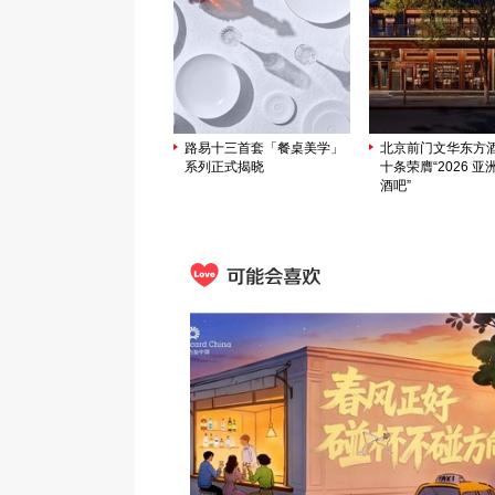
路易十三首套「餐桌美学」
北京前门文华东方
系列正式揭晓
十条荣膺“2026 亚洲
酒吧”