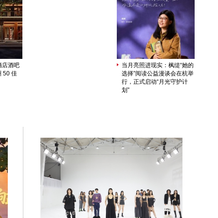
酒店酒吧
当月亮照进现实：枫缇“她的
 50 佳
选择”阅读公益漫谈会在杭举
行，正式启动“月光守护计
划”