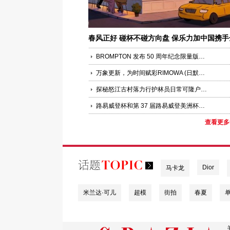
春风正好 碰杯不碰方向盘 保乐力加中国携手
国百家酒吧共同倡导“酒后不驾车”
BROMPTON 发布 50 周年纪念限量版车型 以大师工艺铸就时代典藏
万象更新，为时间赋彩RIMOWA (日默瓦)推出ESSENTIAL系列全新季节限定色海洋蓝
探秘怒江古村落力行护林员日常可隆户外店落驻雾里
路易威登杯和第 37 届路易威登美洲杯帆船赛
查看更多
Dior
马卡龙
米兰达·可儿
超模
街拍
春夏