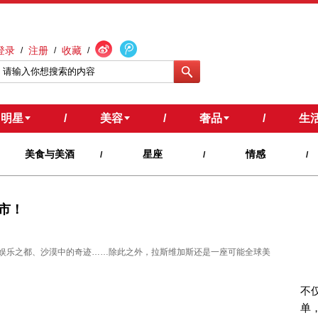
登录
注册
收藏
/
/
/
明星
/
美容
/
奢品
/
生
美食与美酒
星座
情感
/
/
/
市！
娱乐之都、沙漠中的奇迹……除此之外，拉斯维加斯还是一座可能全球美
不
单