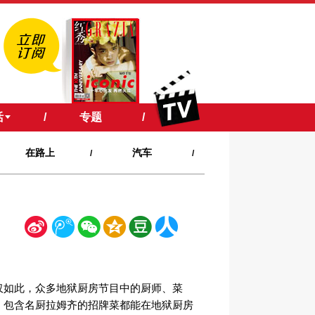
活
/
专题
/
在路上
汽车
/
/
新
腾
微
空
豆
人
浪
讯
信
间
瓣
人网
仅如此，众多地狱厨房节目中的厨师、菜
，包含名厨拉姆齐的招牌菜都能在地狱厨房