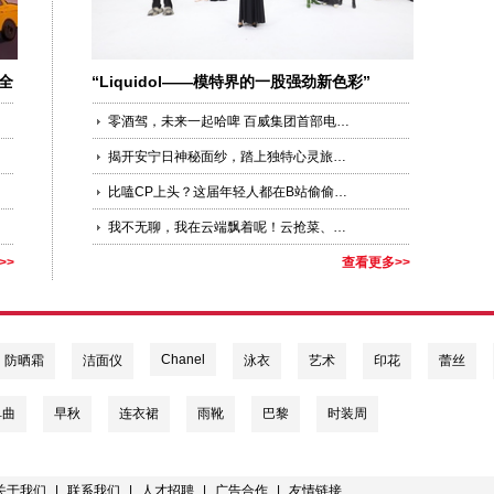
全
“Liquidol——模特界的一股强劲新色彩”
零酒驾，未来一起哈啤 百威集团首部电竞风公益大片上线， 2020 “明智饮酒，拒绝酒驾”盛典在沪举行
揭开安宁日神秘面纱，踏上独特心灵旅程 于享负盛名的巴厘岛阿雅娜水疗度假村体验别具一格的文化活动
比嗑CP上头？这届年轻人都在B站偷偷学习呢
我不无聊，我在云端飘着呢！云抢菜、云办公、云蹦迪......
>>
查看更多>>
Chanel
防晒霜
洁面仪
泳衣
艺术
印花
蕾丝
单曲
早秋
连衣裙
雨靴
巴黎
时装周
关于我们
|
联系我们
|
人才招聘
|
广告合作
|
友情链接