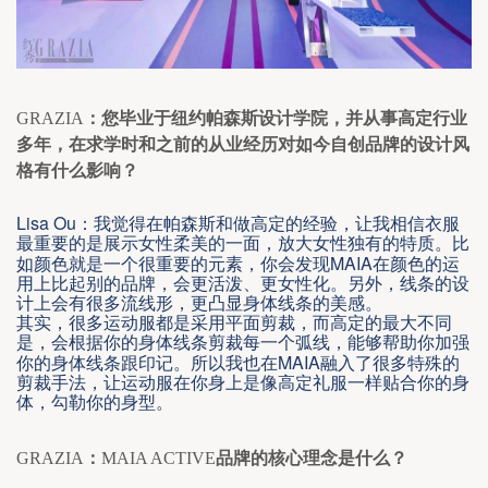
GRAZIA
：您毕业于纽约帕森斯设计学院，并从事高定行业
多年，在求学时和之前的从业经历对如今自创品牌的设计风
格有什么影响？
Lisa Ou
：我觉得在帕森斯和做高定的经验，让我相信衣服
最重要的是展示女性柔美的一面，放大女性独有的特质。比
MAIA
如颜色就是一个很重要的元素，你会发现
在颜色的运
用上比起别的品牌，会更活泼、更女性化。另外，线条的设
计上会有很多流线形，更凸显身体线条的美感。
其实，很多运动服都是采用平面剪裁，而高定的最大不同
是，会根据你的身体线条剪裁每一个弧线，能够帮助你加强
MAIA
你的身体线条跟印记。所以我也在
融入了很多特殊的
剪裁手法，让运动服在你身上是像高定礼服一样贴合你的身
体，勾勒你的身型。
GRAZIA
：
MAIA ACTIVE
品牌的核心理念是什么？