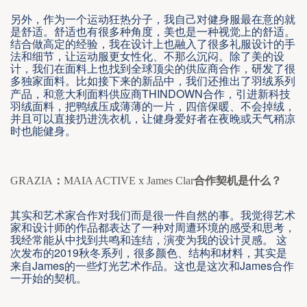
另外，作为一个运动狂热分子，我自己对健身服最在意的就
是舒适。舒适也有很多种角度，美也是一种视觉上的舒适。
结合做高定的经验，我在设计上也融入了很多礼服设计的手
法和细节，让运动服更女性化、不那么沉闷。除了美的设
计，我们在面料上也找到全球顶尖的供应商合作，研发了很
多独家面料。比如接下来的新品中，我们还推出了羽绒系列
THINDOWN
产品，和意大利面料供应商
合作，引进新科技
羽绒面料，把鸭绒压成薄薄的一片，四倍保暖、不会掉绒，
并且可以直接扔进洗衣机，让健身爱好者在夜晚或天气稍凉
时也能健身。
GRAZIA
：
MAIA ACTIVE x James Clar
合作契机是什么？
其实和艺术家合作对我们而是很一件自然的事。我觉得艺术
家和设计师的作品都表达了一种对周遭环境的感受和思考，
我经常能从中找到共鸣和连结，演变为我的设计灵感。
这
2019
次发布的
秋冬系列，很多颜色、结构和材料，其实是
James
James
来自
的一些灯光艺术作品。这也是这次和
合作
一开始的契机。