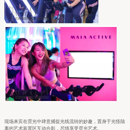
现场来宾在霓光中肆意捕捉光线流转的妙趣，置身于光怪陆
离的艺术装置区互动合影，尽情享受霓光艺术。