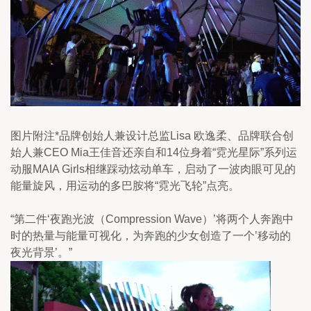
图片附注*品牌创始人兼设计总监Lisa 欧逸柔、品牌联合创
始人兼CEO Mia王佳音还亲自和14位身着“霓光星际”系列运
动服MAIA Girls相继踩动炫动单车，启动了一波肉眼可见的
能量旋风，用运动的多巴胺将“霓光飞轮”点亮。
“第二件‘夜跑光波（Compression Wave）’将两个人奔跑中
时的热量与能量可视化，为奔跑的少女创造了一个’移动的
夜光背景’。”