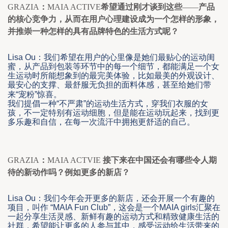
GRAZIA
：
MAIA ACTIVE
希望通过刚才谈到这些
——
产品
的核心竞争力，从而在用户心理建设成为一个怎样的形象，
并推崇一种怎样的具有品牌特色的生活方式呢？
Lisa Ou
：我们希望在用户的心里
像是
她们最贴心的运动闺
蜜，
从产品到包装等环节中的每一个细节，都能满足
一个女
生运动时
所能想象到的最完美体验
，比如最美的
外观设计
、
最安心的支撑、最舒服无负担的面料体感，甚至给她们带
来
“
宠粉
”
惊喜
。
我们提倡一种“不严肃”的运动生活方式，穿我们衣服的女
孩，不一定特别有运动细胞，但是能在运动玩起来，找到更
多乐趣和自信，在每一次流汗中拥抱更舒适的自己。
GRAZIA
：
MAIA ACTVIE 
接下来在中国还会有哪些令人期
待的新动作吗？例如更多的新店？
Lisa Ou
：
我们今年会开更多的新店，还会开展一个有趣的
项目，叫作
 “MAIA Fun Club”
，这会是一个
MAIA girls
汇聚在
一起分享生活灵感、
新鲜有趣
的运动方式和精致健康生活的
社群，希望能让更多的人参与
其中
，感受运动给生活带来的