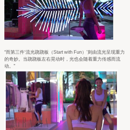
“而第三件‘流光跷跷板（Start with Fun）’则由流光呈现重力
的奇妙。当跷跷板左右晃动时，光也会随着重力传感而流
动。”