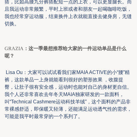
搭，
比如
高腰九分裤搭配短一点的上衣，可以更显腿长。
而
且我运动非常频繁，平时上
班或者和朋友一起喝咖啡吃饭，
我也经常穿运动服，结束
换件上衣就能
直接去健身房
，
无缝
切换。
GRAZIA
：这一季最想推荐给大家的一件运动单品是什么
呢？
Lisa Ou
：大家可以
试试看我们家
MAIA ACTIVE
的小
“
腰
”
精
裤，
这款单品
一上身就能看到很好的塑形效果
，收腹提
臀，让肚子很有安全感，运动时也能对自己的身材更自信
。
我个人还非常喜欢去年冬天
MAIA
独家研发的一款面料，
叫
“Technical Cashmere
运动科技羊绒
”
，这个面料的产品非
常裸感
舒适
，即保暖又轻薄，还能满足运动透气性的需求，
可能是我平时最常穿的一个系列了。