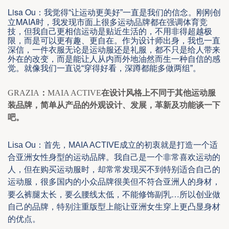
Lisa Ou
：我觉得“让运动更美好”一直是我们的信念。刚刚创
MAIA
立
时，我发现市面上很多运动品牌都在强调体育竞
技，但我自己更相信运动是贴近生活的，不用非得超越极
限，而是可以更有趣、更自在。作为设计师出身，我也一直
深信，一件衣服无论是运动服还是礼服，都不只是给人带来
外在的改变，而是能让人从内而外地油然而生一种自信的感
觉。就像我们一直说“穿得好看，深蹲都能多做两组”。
GRAZIA
：
MAIA ACTIVE
在设计风格上不同于其他运动服
装品牌，简单从产品的外观设计、发展，革新及功能谈一下
吧。
Lisa Ou
：首先，
MAIA ACTI
VE
成立的初衷就
是
打造一个
适
合亚洲
女性身型
的
运动
品牌。
我自己是一
个
非常喜欢运动的
人，但在购买运动服时，却常常发现
买不
到特别适合自己的
运动服，很多国内的小众品牌很美但不符合亚洲人的身材，
…
要么裤腿太长，要么腰线太低，不能修饰副乳
所以创业做
自己的品牌，特别注重版型上能让亚洲女生穿上更凸显身材
的优点。