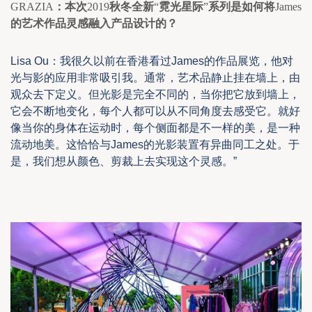
GRAZIA
：本次
2019
秋冬全新
“
霓光星际
”
系列是如何将
James
的艺术作品灵感融入产品设计的？
Lisa Ou
：我很久以前在香港看过
J
ames
的作品展览，他对
光与影的应用非常吸引我。通常，艺术品静止挂在墙上，由
观众去下定义。但
光影是完全不同的，当你把它放到墙上，
它会不断地变化，每个人都可以从不同角度去感受它。
就好
像当你的身体在运动时，每个侧面都是不一样的美，是一种
流动地美。这恰恰与
James
的光影装置有异曲同工之处。于
是，我们想从颜色、剪裁上去实现这个灵感。
”