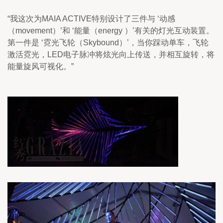
“我这次为MAIA ACTIVE特别设计了三件与 ‘动感
（movement）’和 ‘能量（energy ）’有关的灯光互动装置。
第一件是 ‘霓光飞轮（Skybound）’，当你踩动单车，飞轮
激活霓光，LED电子脉冲将炫光向上传送，并相互旋转，将
能量旋风可视化。”