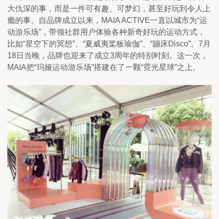
大仇深的事，而是一件可有趣、可梦幻，甚至好玩到令人上
瘾的事。自品牌成立以来，MAIA ACTIVE一直以城市为“运
动游乐场”，带领社群用户体验各种新奇好玩的运动方式，
比如“星空下的冥想”、“夏威夷桨板瑜伽”、“蹦床Disco”。7月
18日当晚，品牌也迎来了成立3周年的特别时刻。这一次，
MAIA把“玛娅运动游乐场”搭建在了一颗“霓光星球”之上。