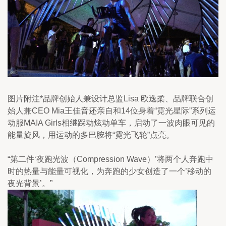
图片附注*品牌创始人兼设计总监Lisa 欧逸柔、品牌联合创
始人兼CEO Mia王佳音还亲自和14位身着“霓光星际”系列运
动服MAIA Girls相继踩动炫动单车，启动了一波肉眼可见的
能量旋风，用运动的多巴胺将“霓光飞轮”点亮。
“第二件‘夜跑光波（Compression Wave）’将两个人奔跑中
时的热量与能量可视化，为奔跑的少女创造了一个’移动的
夜光背景’。”