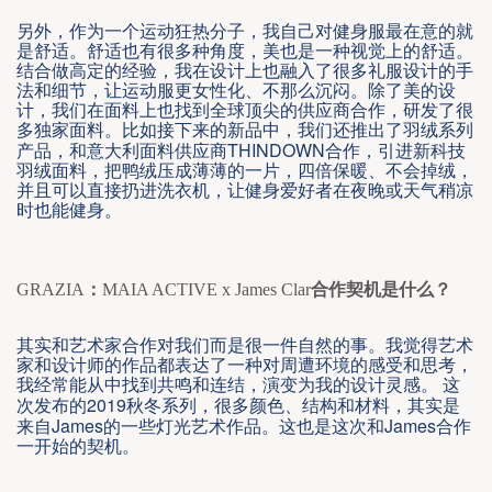
另外，作为一个运动狂热分子，我自己对健身服最在意的就
是舒适。舒适也有很多种角度，美也是一种视觉上的舒适。
结合做高定的经验，我在设计上也融入了很多礼服设计的手
法和细节，让运动服更女性化、不那么沉闷。除了美的设
计，我们在面料上也找到全球顶尖的供应商合作，研发了很
多独家面料。比如接下来的新品中，我们还推出了羽绒系列
THINDOWN
产品，和意大利面料供应商
合作，引进新科技
羽绒面料，把鸭绒压成薄薄的一片，四倍保暖、不会掉绒，
并且可以直接扔进洗衣机，让健身爱好者在夜晚或天气稍凉
时也能健身。
GRAZIA
：
MAIA ACTIVE x James Clar
合作契机是什么？
其实和艺术家合作对我们而是很一件自然的事。我觉得艺术
家和设计师的作品都表达了一种对周遭环境的感受和思考，
我经常能从中找到共鸣和连结，演变为我的设计灵感。
这
2019
次发布的
秋冬系列，很多颜色、结构和材料，其实是
James
James
来自
的一些灯光艺术作品。这也是这次和
合作
一开始的契机。