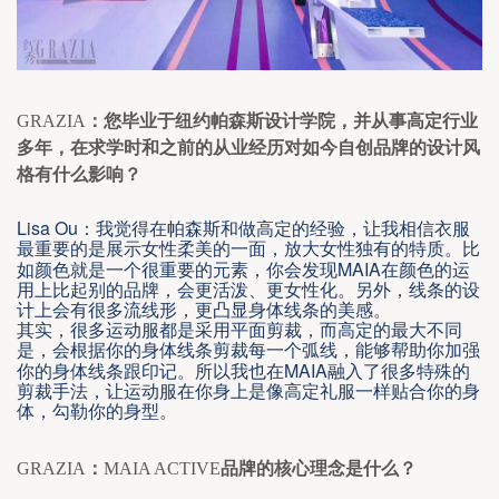
GRAZIA
：您毕业于纽约帕森斯设计学院，并从事高定行业
多年，在求学时和之前的从业经历对如今自创品牌的设计风
格有什么影响？
Lisa Ou
：我觉得在帕森斯和做高定的经验，让我相信衣服
最重要的是展示女性柔美的一面，放大女性独有的特质。比
MAIA
如颜色就是一个很重要的元素，你会发现
在颜色的运
用上比起别的品牌，会更活泼、更女性化。另外，线条的设
计上会有很多流线形，更凸显身体线条的美感。
其实，很多运动服都是采用平面剪裁，而高定的最大不同
是，会根据你的身体线条剪裁每一个弧线，能够帮助你加强
MAIA
你的身体线条跟印记。所以我也在
融入了很多特殊的
剪裁手法，让运动服在你身上是像高定礼服一样贴合你的身
体，勾勒你的身型。
GRAZIA
：
MAIA ACTIVE
品牌的核心理念是什么？