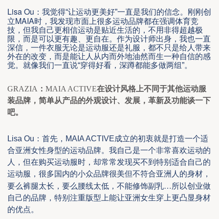
Lisa Ou
：我觉得“让运动更美好”一直是我们的信念。刚刚创
MAIA
立
时，我发现市面上很多运动品牌都在强调体育竞
技，但我自己更相信运动是贴近生活的，不用非得超越极
限，而是可以更有趣、更自在。作为设计师出身，我也一直
深信，一件衣服无论是运动服还是礼服，都不只是给人带来
外在的改变，而是能让人从内而外地油然而生一种自信的感
觉。就像我们一直说“穿得好看，深蹲都能多做两组”。
GRAZIA
：
MAIA ACTIVE
在设计风格上不同于其他运动服
装品牌，简单从产品的外观设计、发展，革新及功能谈一下
吧。
Lisa Ou
：首先，
MAIA ACTI
VE
成立的初衷就
是
打造一个
适
合亚洲
女性身型
的
运动
品牌。
我自己是一
个
非常喜欢运动的
人，但在购买运动服时，却常常发现
买不
到特别适合自己的
运动服，很多国内的小众品牌很美但不符合亚洲人的身材，
…
要么裤腿太长，要么腰线太低，不能修饰副乳
所以创业做
自己的品牌，特别注重版型上能让亚洲女生穿上更凸显身材
的优点。