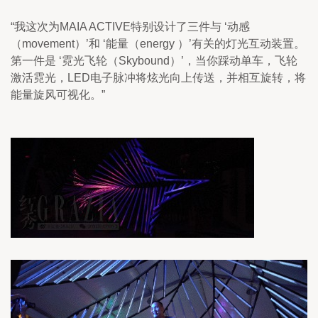
“我这次为MAIA ACTIVE特别设计了三件与 ‘动感
（movement）’和 ‘能量（energy ）’有关的灯光互动装置。
第一件是 ‘霓光飞轮（Skybound）’，当你踩动单车，飞轮
激活霓光，LED电子脉冲将炫光向上传送，并相互旋转，将
能量旋风可视化。”