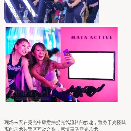
现场来宾在霓光中肆意捕捉光线流转的妙趣，置身于光怪陆
离的艺术装置区互动合影，尽情享受霓光艺术。