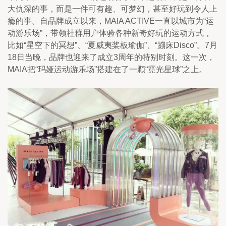
大仇深的事，而是一件可有趣、可梦幻，甚至好玩到令人上
瘾的事。自品牌成立以来，MAIA ACTIVE一直以城市为“运
动游乐场”，带领社群用户体验各种新奇好玩的运动方式，
比如“星空下的冥想”、“夏威夷桨板瑜伽”、“蹦床Disco”。7月
18日当晚，品牌也迎来了成立3周年的特别时刻。这一次，
MAIA把“玛娅运动游乐场”搭建在了一颗“霓光星球”之上。