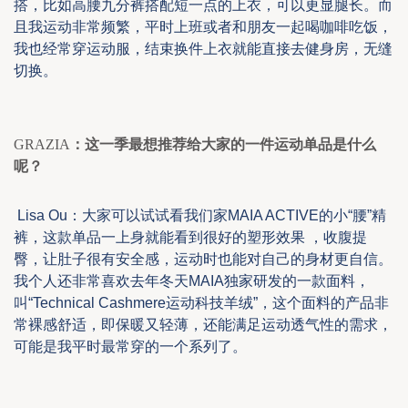
搭，
比如
高腰九分裤搭配短一点的上衣，可以更显腿长。
而
且我运动非常频繁，平时上
班或者和朋友一起喝咖啡吃饭，
我也经常穿运动服，结束
换件上衣就能
直接去健身房
，
无缝
切换。
GRAZIA
：这一季最想推荐给大家的一件运动单品是什么
呢？
Lisa Ou
：大家可以
试试看我们家
MAIA ACTIVE
的小
“
腰
”
精
裤，
这款单品
一上身就能看到很好的塑形效果
，收腹提
臀，让肚子很有安全感，运动时也能对自己的身材更自信
。
我个人还非常喜欢去年冬天
MAIA
独家研发的一款面料，
叫
“Technical Cashmere
运动科技羊绒
”
，这个面料的产品非
常裸感
舒适
，即保暖又轻薄，还能满足运动透气性的需求，
可能是我平时最常穿的一个系列了。