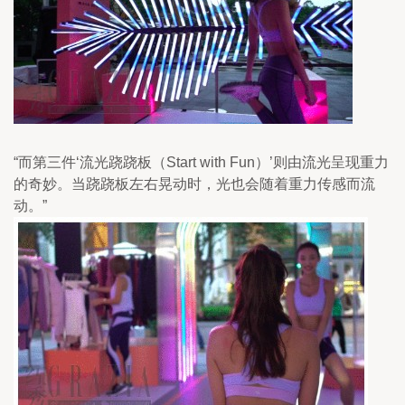
“而第三件‘流光跷跷板（Start with Fun）’则由流光呈现重力
的奇妙。当跷跷板左右晃动时，光也会随着重力传感而流
动。”