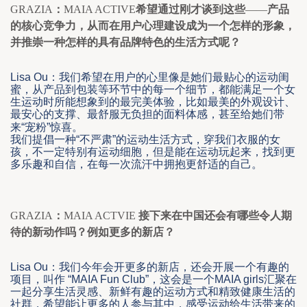
GRAZIA
：
MAIA ACTIVE
希望通过刚才谈到这些
——
产品
的核心竞争力，从而在用户心理建设成为一个怎样的形象，
并推崇一种怎样的具有品牌特色的生活方式呢？
Lisa Ou
：我们希望在用户的心里
像是
她们最贴心的运动闺
蜜，
从产品到包装等环节中的每一个细节，都能满足
一个女
生运动时
所能想象到的最完美体验
，比如最美的
外观设计
、
最安心的支撑、最舒服无负担的面料体感，甚至给她们带
来
“
宠粉
”
惊喜
。
我们提倡一种“不严肃”的运动生活方式，穿我们衣服的女
孩，不一定特别有运动细胞，但是能在运动玩起来，找到更
多乐趣和自信，在每一次流汗中拥抱更舒适的自己。
GRAZIA
：
MAIA ACTVIE 
接下来在中国还会有哪些令人期
待的新动作吗？例如更多的新店？
Lisa Ou
：
我们今年会开更多的新店，还会开展一个有趣的
项目，叫作
 “MAIA Fun Club”
，这会是一个
MAIA girls
汇聚在
一起分享生活灵感、
新鲜有趣
的运动方式和精致健康生活的
社群，希望能让更多的人参与
其中
，感受运动给生活带来的