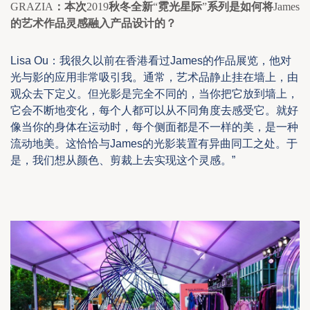
GRAZIA
：本次
2019
秋冬全新
“
霓光星际
”
系列是如何将
James
的艺术作品灵感融入产品设计的？
Lisa Ou
：我很久以前在香港看过
J
ames
的作品展览，他对
光与影的应用非常吸引我。通常，艺术品静止挂在墙上，由
观众去下定义。但
光影是完全不同的，当你把它放到墙上，
它会不断地变化，每个人都可以从不同角度去感受它。
就好
像当你的身体在运动时，每个侧面都是不一样的美，是一种
流动地美。这恰恰与
James
的光影装置有异曲同工之处。于
是，我们想从颜色、剪裁上去实现这个灵感。
”