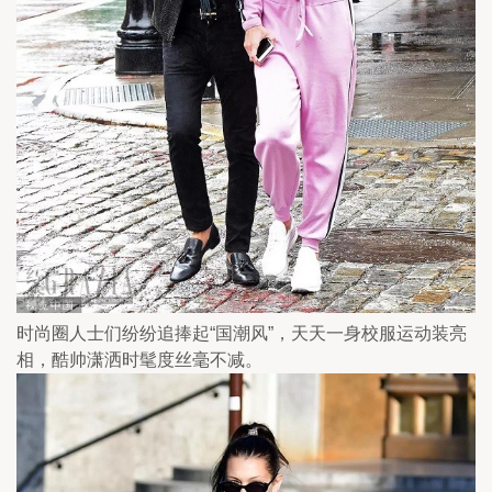
时尚圈人士们纷纷追捧起“国潮风”，天天一身校服运动装亮
相，酷帅潇洒时髦度丝毫不减。