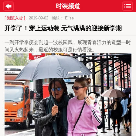
时装频道
[ 潮流入货 ]
2019-09-02
编辑： Elise
开学了！穿上运动装 元气满满的迎接新学期
一到开学季便会刮起一波校园风，展现青春活力的造型一时
间又火热起来，最近的校服可是行情看涨。