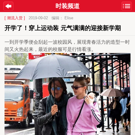
时装频道
[ 潮流入货 ]
2019-09-02
编辑： Elise
开学了！穿上运动装 元气满满的迎接新学期
一到开学季便会刮起一波校园风，展现青春活力的造型一时
间又火热起来，最近的校服可是行情看涨。