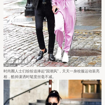
时尚圈人士们纷纷追捧起“国潮风”，天天一身校服运动装亮
相，酷帅潇洒时髦度丝毫不减。