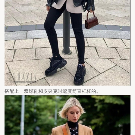
搭配上一双球鞋和皮夹克时髦度简直杠杠的。