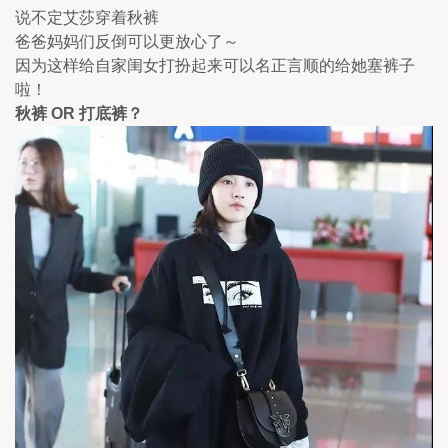
说不定艾莎穿着秋裤
爸爸妈妈们反倒可以更放心了～ 
因为这样给自家闺女打扮起来可以名正言顺的给她塞裤子
啦！
秋裤 OR 打底裤？