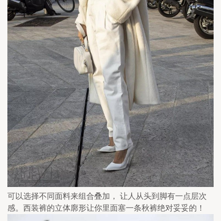
可以选择不同面料来组合叠加， 让人从头到脚有一点层次
感。西装裤的立体廓形让你里面塞一条秋裤绝对妥妥的！