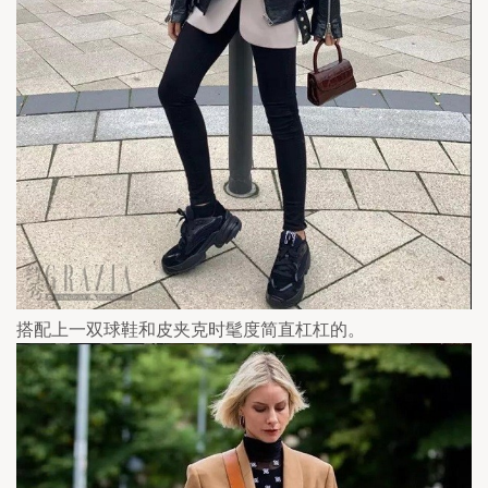
搭配上一双球鞋和皮夹克时髦度简直杠杠的。