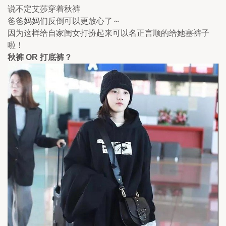
说不定艾莎穿着秋裤
爸爸妈妈们反倒可以更放心了～ 
因为这样给自家闺女打扮起来可以名正言顺的给她塞裤子
啦！
秋裤 OR 打底裤？