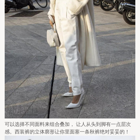
可以选择不同面料来组合叠加， 让人从头到脚有一点层次
感。西装裤的立体廓形让你里面塞一条秋裤绝对妥妥的！