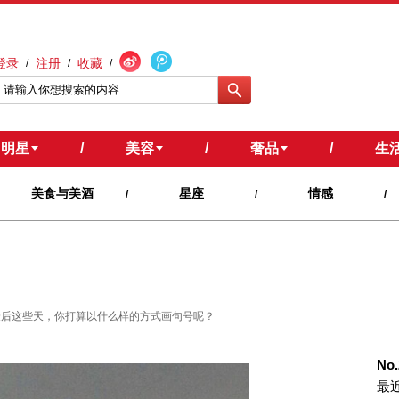
登录
注册
收藏
/
/
/
明星
/
美容
/
奢品
/
生
美食与美酒
星座
情感
/
/
/
！
e了。最后这些天，你打算以什么样的方式画句号呢？
No
最