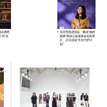
酒店酒吧
当月亮照进现实：枫缇“她的
 50 佳
选择”阅读公益漫谈会在杭举
行，正式启动“月光守护计
划”