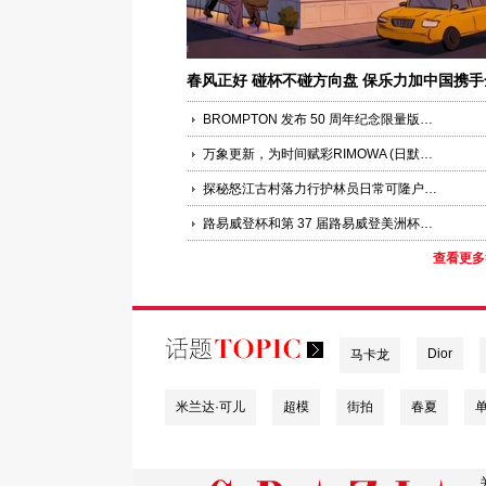
春风正好 碰杯不碰方向盘 保乐力加中国携手
国百家酒吧共同倡导“酒后不驾车”
BROMPTON 发布 50 周年纪念限量版车型 以大师工艺铸就时代典藏
万象更新，为时间赋彩RIMOWA (日默瓦)推出ESSENTIAL系列全新季节限定色海洋蓝
探秘怒江古村落力行护林员日常可隆户外店落驻雾里
路易威登杯和第 37 届路易威登美洲杯帆船赛
查看更多
Dior
马卡龙
米兰达·可儿
超模
街拍
春夏