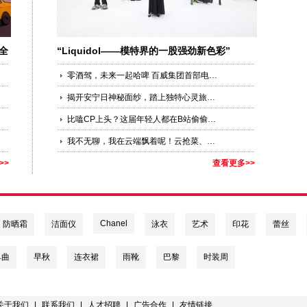
全
“Liquidol——模特界的一股强劲新色彩”
零酒驾，未来一起哈啤 百威集团首部电竞风公益大片上线， 2020 “明智饮酒，拒绝酒驾”盛典在沪举行
揭开安宁日神秘面纱，踏上独特心灵旅程 于享负盛名的巴厘岛阿雅娜水疗度假村体验别具一格的文化活动
比嗑CP上头？这届年轻人都在B站偷偷学习呢
我不无聊，我在云端飘着呢！云抢菜、云办公、云蹦迪......
>>
查看更多>>
Chanel
防晒霜
洁面仪
泳衣
艺术
印花
蕾丝
单曲
早秋
连衣裙
雨靴
巴黎
时装周
关于我们
|
联系我们
|
人才招聘
|
广告合作
|
友情链接