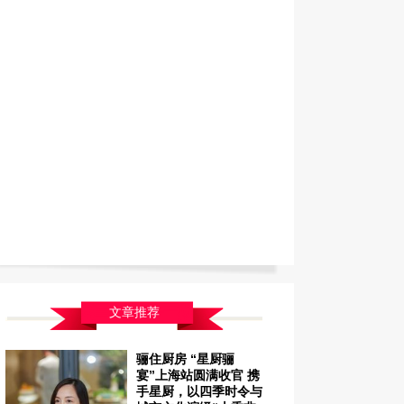
文章推荐
骊住厨房 “星厨骊
宴”上海站圆满收官 携
手星厨，以四季时令与