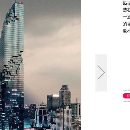
热
选
一
的
最