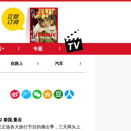
活
/
专题
/
在路上
汽车
/
/
新
腾
微
空
豆
人
浪
讯
信
间
瓣
人网
.2 泰国.曼谷
近正值各大旅行节目的播出季，三天两头上