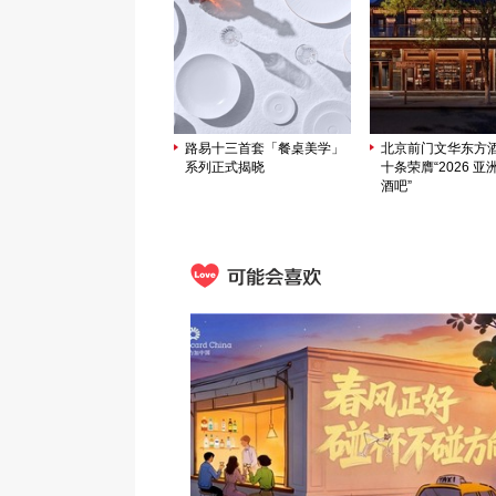
路易十三首套「餐桌美学」
北京前门文华东方
系列正式揭晓
十条荣膺“2026 亚洲
酒吧”