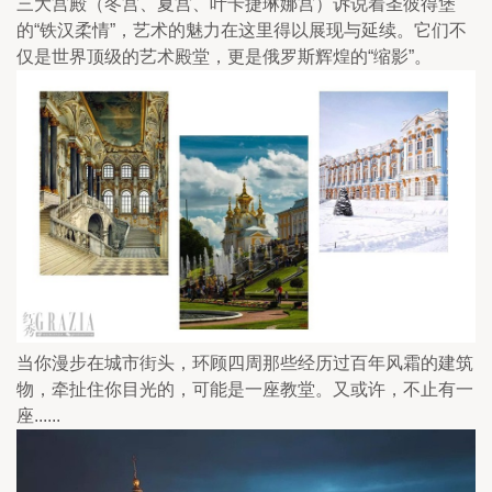
三大宫殿（冬宫、夏宫、叶卡捷琳娜宫）诉说着圣彼得堡
的“铁汉柔情”，艺术的魅力在这里得以展现与延续。它们不
仅是世界顶级的艺术殿堂，更是俄罗斯辉煌的“缩影”。
当你漫步在城市街头，环顾四周那些经历过百年风霜的建筑
物，牵扯住你目光的，可能是一座教堂。又或许，不止有一
座......