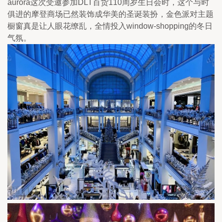
aurora这次受邀参加DLT百货110周岁生日会时，这个与时
俱进的摩登商场已然装饰成华美的圣诞装扮，金色派对主题
橱窗真是让人眼花缭乱，全情投入window-shopping的冬日
气氛。