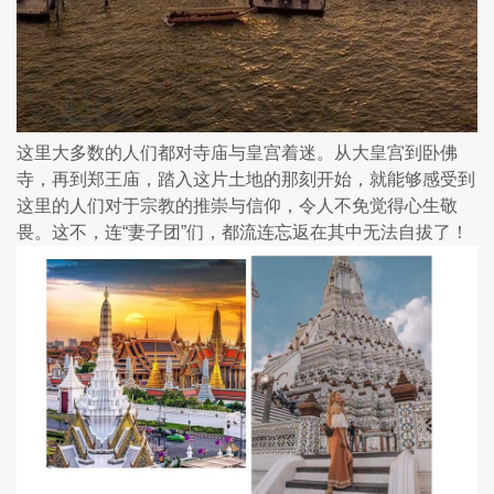
这里大多数的人们都对寺庙与皇宫着迷。从大皇宫到卧佛
寺，再到郑王庙，踏入这片土地的那刻开始，就能够感受到
这里的人们对于宗教的推崇与信仰，令人不免觉得心生敬
畏。这不，连“妻子团”们，都流连忘返在其中无法自拔了！