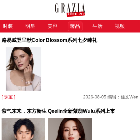
时装
明星
美容
奢品
生活
视频
路易威登呈献Color Blossom系列七夕臻礼
[ 珠宝 ]
2026-08-05 编辑：佳文Wen
紫气东来，东方新生 Qeelin全新紫翡Wulu系列上市