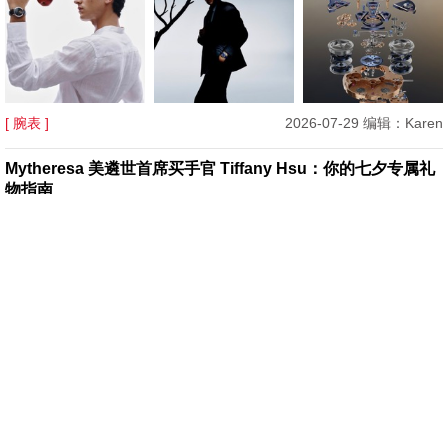
[ 腕表 ]
2026-07-29 编辑：Karen
Mytheresa 美遴世首席买手官 Tiffany Hsu：你的七夕专属礼
物指南
[ 珠宝 ]
2026-07-27 编辑：Essie
邂逅鸡尾酒时光 瑞吉酒店及度假村携手PIAGET伯爵演绎欢愉
美学新境