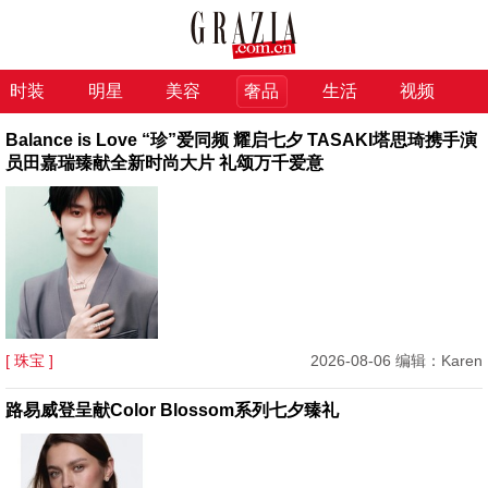
时装
明星
美容
奢品
生活
视频
Balance is Love “珍”爱同频 耀启七夕 TASAKI塔思琦携手演
员田嘉瑞臻献全新时尚大片 礼颂万千爱意
[ 珠宝 ]
2026-08-06 编辑：Karen
路易威登呈献Color Blossom系列七夕臻礼