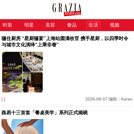
时装
明星
美容
奢品
生活
视频
骊住厨房 “星厨骊宴”上海站圆满收官 携手星厨，以四季时令
与城市文化演绎“上乘非奢”
[ ]
2026-08-07 编辑：Karen
路易十三首套「餐桌美学」系列正式揭晓