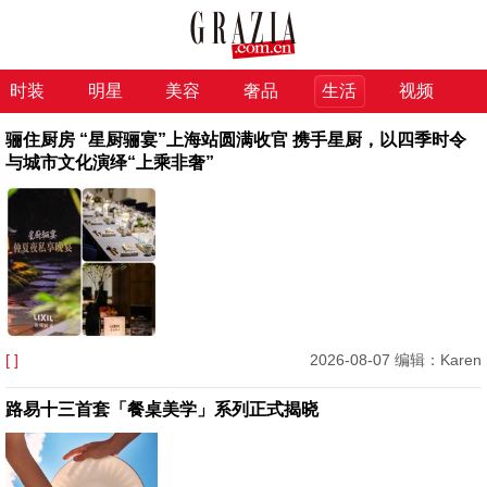
时装
明星
美容
奢品
生活
视频
骊住厨房 “星厨骊宴”上海站圆满收官 携手星厨，以四季时令
与城市文化演绎“上乘非奢”
[ ]
2026-08-07 编辑：Karen
路易十三首套「餐桌美学」系列正式揭晓