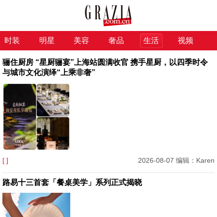
时装
明星
美容
奢品
生活
视频
骊住厨房 “星厨骊宴”上海站圆满收官 携手星厨，以四季时令
与城市文化演绎“上乘非奢”
[ ]
2026-08-07 编辑：Karen
路易十三首套「餐桌美学」系列正式揭晓