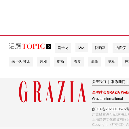
Dior
马卡龙
防晒霜
洁面仪
米兰达·可儿
超模
街拍
春夏
单曲
早秋
连
关于我们
|
联系我们
|
全球站点 GRAZIA Webs
Grazia International
[沪ICP备2023010676号
广告经营许可证[京海工商
上海红秀文化传媒有限
Copyright 《红秀网》 A