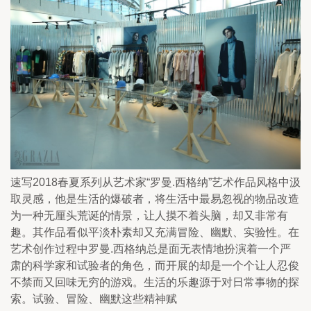
速写2018春夏系列从艺术家“罗曼.西格纳”艺术作品风格中汲
取灵感，他是生活的爆破者，将生活中最易忽视的物品改造
为一种无厘头荒诞的情景，让人摸不着头脑，却又非常有
趣。其作品看似平淡朴素却又充满冒险、幽默、实验性。在
艺术创作过程中罗曼.西格纳总是面无表情地扮演着一个严
肃的科学家和试验者的角色，而开展的却是一个个让人忍俊
不禁而又回味无穷的游戏。生活的乐趣源于对日常事物的探
索。试验、冒险、幽默这些精神赋