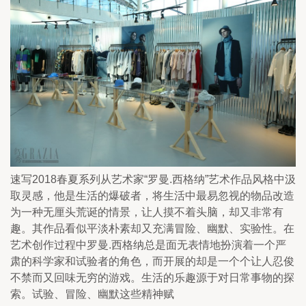
速写2018春夏系列从艺术家“罗曼.西格纳”艺术作品风格中汲
取灵感，他是生活的爆破者，将生活中最易忽视的物品改造
为一种无厘头荒诞的情景，让人摸不着头脑，却又非常有
趣。其作品看似平淡朴素却又充满冒险、幽默、实验性。在
艺术创作过程中罗曼.西格纳总是面无表情地扮演着一个严
肃的科学家和试验者的角色，而开展的却是一个个让人忍俊
不禁而又回味无穷的游戏。生活的乐趣源于对日常事物的探
索。试验、冒险、幽默这些精神赋