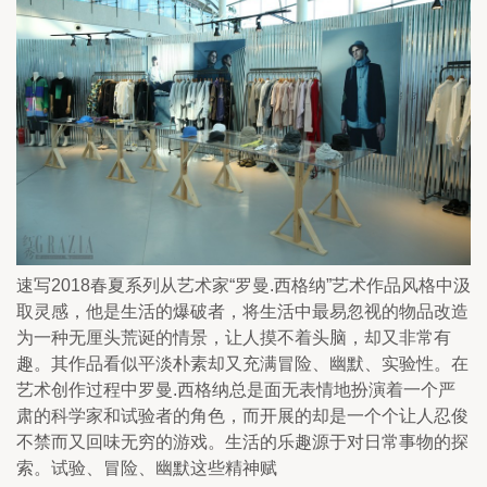
速写2018春夏系列从艺术家“罗曼.西格纳”艺术作品风格中汲
取灵感，他是生活的爆破者，将生活中最易忽视的物品改造
为一种无厘头荒诞的情景，让人摸不着头脑，却又非常有
趣。其作品看似平淡朴素却又充满冒险、幽默、实验性。在
艺术创作过程中罗曼.西格纳总是面无表情地扮演着一个严
肃的科学家和试验者的角色，而开展的却是一个个让人忍俊
不禁而又回味无穷的游戏。生活的乐趣源于对日常事物的探
索。试验、冒险、幽默这些精神赋