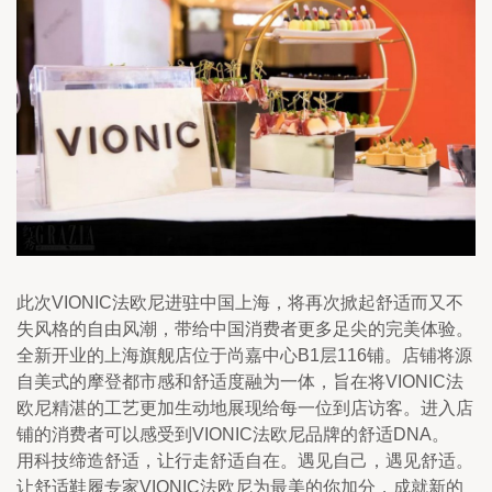
此次VIONIC法欧尼进驻中国上海，将再次掀起舒适而又不
失风格的自由风潮，带给中国消费者更多足尖的完美体验。
全新开业的上海旗舰店位于尚嘉中心B1层116铺。店铺将源
自美式的摩登都市感和舒适度融为一体，旨在将VIONIC法
欧尼精湛的工艺更加生动地展现给每一位到店访客。进入店
铺的消费者可以感受到VIONIC法欧尼品牌的舒适DNA。
用科技缔造舒适，让行走舒适自在。遇见自己，遇见舒适。
让舒适鞋履专家VIONIC法欧尼为最美的你加分，成就新的