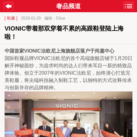
奢品频道
[ 鞋履 ]
2018-01-29
编辑：Elise
VIONIC带着那双穿着不累的高跟鞋登陆上海
啦！
中国首家VIONIC法欧尼上海旗舰店落户于尚嘉中心
国际鞋履品牌VIONIC法欧尼的首个高端旗舰店铺于1月20日
解开神秘面纱，为追求时尚的达人们带来耳目一新的精致品
牌体验。创立于2007年的VIONIC法欧尼，始终潜心打造完
美鞋履，将尖端科技融入制鞋工艺，以独特的方式诠释传承
与创新并存的品牌精神。