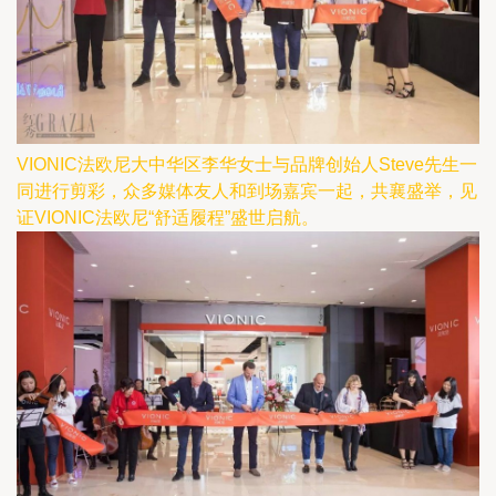
VIONIC法欧尼大中华区李华女士与品牌创始人Steve先生一
同进行剪彩，众多媒体友人和到场嘉宾一起，共襄盛举，见
证VIONIC法欧尼“舒适履程”盛世启航。