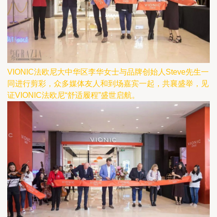
VIONIC法欧尼大中华区李华女士与品牌创始人Steve先生一
同进行剪彩，众多媒体友人和到场嘉宾一起，共襄盛举，见
证VIONIC法欧尼“舒适履程”盛世启航。