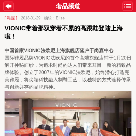
奢品频道
[ 鞋履 ]
2018-01-29
编辑：Elise
VIONIC带着那双穿着不累的高跟鞋登陆上海
啦！
中国首家VIONIC法欧尼上海旗舰店落户于尚嘉中心
国际鞋履品牌VIONIC法欧尼的首个高端旗舰店铺于1月20日
解开神秘面纱，为追求时尚的达人们带来耳目一新的精致品
牌体验。创立于2007年的VIONIC法欧尼，始终潜心打造完
美鞋履，将尖端科技融入制鞋工艺，以独特的方式诠释传承
与创新并存的品牌精神。