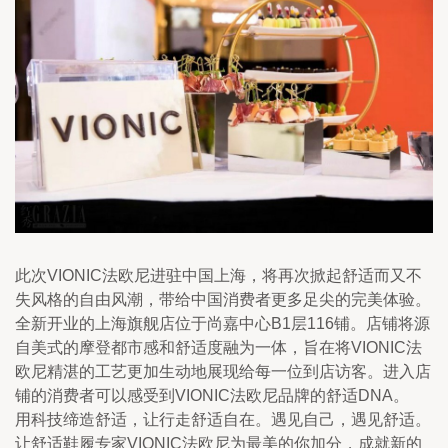
此次VIONIC法欧尼进驻中国上海，将再次掀起舒适而又不
失风格的自由风潮，带给中国消费者更多足尖的完美体验。
全新开业的上海旗舰店位于尚嘉中心B1层116铺。店铺将源
自美式的摩登都市感和舒适度融为一体，旨在将VIONIC法
欧尼精湛的工艺更加生动地展现给每一位到店访客。进入店
铺的消费者可以感受到VIONIC法欧尼品牌的舒适DNA。
用科技缔造舒适，让行走舒适自在。遇见自己，遇见舒适。
让舒适鞋履专家VIONIC法欧尼为最美的你加分，成就新的