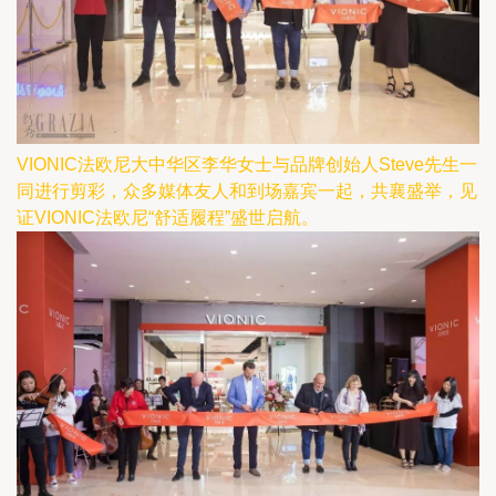
VIONIC法欧尼大中华区李华女士与品牌创始人Steve先生一
同进行剪彩，众多媒体友人和到场嘉宾一起，共襄盛举，见
证VIONIC法欧尼“舒适履程”盛世启航。