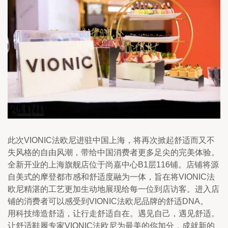
此次VIONIC法欧尼进驻中国上海，将再次掀起舒适而又不
失风格的自由风潮，带给中国消费者更多足尖的完美体验。
全新开业的上海旗舰店位于尚嘉中心B1层116铺。店铺将源
自美式的摩登都市感和舒适度融为一体，旨在将VIONIC法
欧尼精湛的工艺更加生动地展现给每一位到店访客。进入店
铺的消费者可以感受到VIONIC法欧尼品牌的舒适DNA。
用科技缔造舒适，让行走舒适自在。遇见自己，遇见舒适。
让舒适鞋履专家VIONIC法欧尼为最美的你加分，成就新的