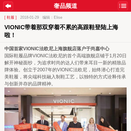
奢品频道
[ 鞋履 ]
2018-01-29
编辑：Elise
VIONIC带着那双穿着不累的高跟鞋登陆上海
啦！
中国首家VIONIC法欧尼上海旗舰店落户于尚嘉中心
国际鞋履品牌VIONIC法欧尼的首个高端旗舰店铺于1月20日
解开神秘面纱，为追求时尚的达人们带来耳目一新的精致品
牌体验。创立于2007年的VIONIC法欧尼，始终潜心打造完
美鞋履，将尖端科技融入制鞋工艺，以独特的方式诠释传承
与创新并存的品牌精神。