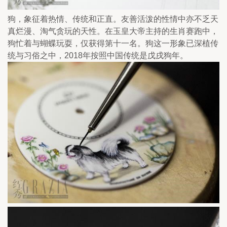
狗，象征着热情、传统和正直。友善活泼的性情中亦不乏天
真烂漫、淘气贪玩的天性。在玉皇大帝主持的生肖赛跑中，
狗忙着与蝴蝶玩耍，仅获得第十一名。狗这一形象已深植传
统与习俗之中，2018年按照中国传统是戊戌狗年。