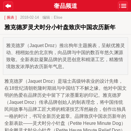
奢品频道
[ 腕表 ]
2018-02-14
编辑：Elise
雅克德罗灵犬时分小针盘致庆中国农历新年
雅克德罗（Jaquet Droz）推出狗年主题腕表，呈献优雅灵
动、栩栩如生的北京狗，向品牌与中国的数百年悠久渊源
致敬。全新表款凝聚品牌的灵思创意和精湛工艺，精雅情
境散发浓厚的农历新年气息。
雅克德罗（Jaquet Droz）是瑞
士高级钟表业的设计先锋，
在18世纪清朝乾隆时期就与中国结下不解之缘。他对中国文
明的热爱在品牌历史中留下了浓墨重彩的印记。雅克德罗
（Jaquet Droz）传承品牌创始人的制表理念，将中国传统
民间故事与品牌工匠大师的精湛技艺浑然融合，创作出独具
一格的时计，书写全新历史篇章。品牌致庆中国农历新年的
全新表款——灵犬时分小针盘（Petite Heure Minute Dog）
和金雕灵犬时分小针盘（Petite Heure Minute Relief Dog）