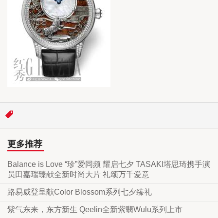
更多推荐
Balance is Love “珍”爱同频 耀启七夕 TASAKI塔思琦携手演
员田嘉瑞臻献全新时尚大片 礼颂万千爱意
路易威登呈献Color Blossom系列七夕臻礼
紫气东来，东方新生 Qeelin全新紫翡Wulu系列上市