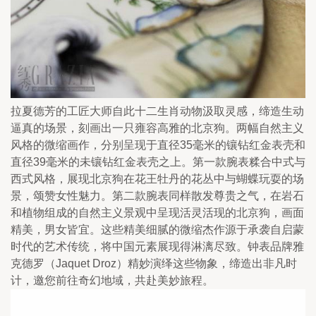
拉夏德芳的工匠大师自此十二生肖动物汲取灵感，缔造生动
逼真的场景，刻画出一只雍容高雅的北京狗。两幅自然主义
风格的微缩画作，分别呈现于直径35毫米的镶钻红金表壳和
直径39毫米的未镶钻红金表壳之上。第一款腕表糅合中式与
西式风格，展现北京狗在花王牡丹的花丛中与蝴蝶玩耍的场
景，颂赞女性魅力。第二款腕表同样散发尊贵之气，在岩石
和植物组成的自然主义景观中呈现活灵活现的北京狗，画面
精美，男女皆宜。这些精美细腻的微缩杰作源于承袭自启蒙
时代的艺术传统，将中国元素展现得淋漓尽致。钟表品牌雅
克德罗（Jaquet Droz）精妙演绎这些物象，缔造出非凡时
计，邀您前往奇幻地域，共赴美妙旅程。