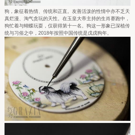
狗，象征着热情、传统和正直。友善活泼的性情中亦不乏天
真烂漫、淘气贪玩的天性。在玉皇大帝主持的生肖赛跑中，
狗忙着与蝴蝶玩耍，仅获得第十一名。狗这一形象已深植传
统与习俗之中，2018年按照中国传统是戊戌狗年。