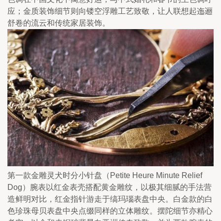
应；金质装饰细节则向镂空浮雕工艺致敬，让人联想起迤逦
舒卷的流云和传统家居装饰。
第一款金雕灵犬时分小针盘（Petite Heure Minute Relief 
Dog）腕表以红金表壳搭配黄金雕纹，以极其细腻的手法营
造鲜明对比，红金指针游走于缟玛瑙表盘中央。白金款的白
色珍珠母贝表盘中央点缀同样的立体雕纹。摆陀细节亦精心