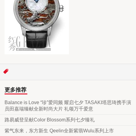
更多推荐
Balance is Love “珍”爱同频 耀启七夕 TASAKI塔思琦携手演
员田嘉瑞臻献全新时尚大片 礼颂万千爱意
路易威登呈献Color Blossom系列七夕臻礼
紫气东来，东方新生 Qeelin全新紫翡Wulu系列上市