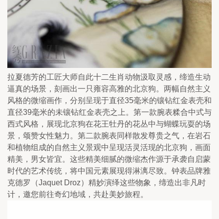
拉夏德芳的工匠大师自此十二生肖动物汲取灵感，缔造生动
逼真的场景，刻画出一只雍容高雅的北京狗。两幅自然主义
风格的微缩画作，分别呈现于直径35毫米的镶钻红金表壳和
直径39毫米的未镶钻红金表壳之上。第一款腕表糅合中式与
西式风格，展现北京狗在花王牡丹的花丛中与蝴蝶玩耍的场
景，颂赞女性魅力。第二款腕表同样散发尊贵之气，在岩石
和植物组成的自然主义景观中呈现活灵活现的北京狗，画面
精美，男女皆宜。这些精美细腻的微缩杰作源于承袭自启蒙
时代的艺术传统，将中国元素展现得淋漓尽致。钟表品牌雅
克德罗（Jaquet Droz）精妙演绎这些物象，缔造出非凡时
计，邀您前往奇幻地域，共赴美妙旅程。