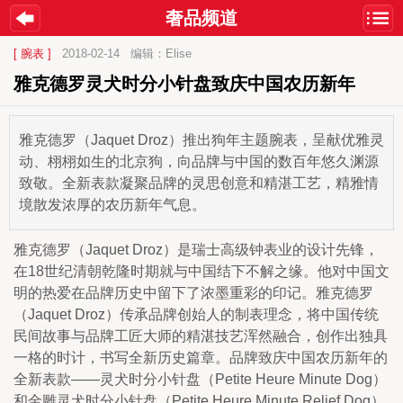
奢品频道
[ 腕表 ]
2018-02-14
编辑：Elise
雅克德罗灵犬时分小针盘致庆中国农历新年
雅克德罗（Jaquet Droz）推出狗年主题腕表，呈献优雅灵
动、栩栩如生的北京狗，向品牌与中国的数百年悠久渊源
致敬。全新表款凝聚品牌的灵思创意和精湛工艺，精雅情
境散发浓厚的农历新年气息。
雅克德罗（Jaquet Droz）是瑞
士高级钟表业的设计先锋，
在18世纪清朝乾隆时期就与中国结下不解之缘。他对中国文
明的热爱在品牌历史中留下了浓墨重彩的印记。雅克德罗
（Jaquet Droz）传承品牌创始人的制表理念，将中国传统
民间故事与品牌工匠大师的精湛技艺浑然融合，创作出独具
一格的时计，书写全新历史篇章。品牌致庆中国农历新年的
全新表款——灵犬时分小针盘（Petite Heure Minute Dog）
和金雕灵犬时分小针盘（Petite Heure Minute Relief Dog）