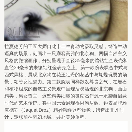
拉夏德芳的工匠大师自此十二生肖动物汲取灵感，缔造生动
逼真的场景，刻画出一只雍容高雅的北京狗。两幅自然主义
风格的微缩画作，分别呈现于直径35毫米的镶钻红金表壳和
直径39毫米的未镶钻红金表壳之上。第一款腕表糅合中式与
西式风格，展现北京狗在花王牡丹的花丛中与蝴蝶玩耍的场
景，颂赞女性魅力。第二款腕表同样散发尊贵之气，在岩石
和植物组成的自然主义景观中呈现活灵活现的北京狗，画面
精美，男女皆宜。这些精美细腻的微缩杰作源于承袭自启蒙
时代的艺术传统，将中国元素展现得淋漓尽致。钟表品牌雅
克德罗（Jaquet Droz）精妙演绎这些物象，缔造出非凡时
计，邀您前往奇幻地域，共赴美妙旅程。