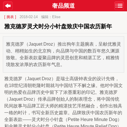
奢品频道
[ 腕表 ]
2018-02-14
编辑：Elise
雅克德罗灵犬时分小针盘致庆中国农历新年
雅克德罗（Jaquet Droz）推出狗年主题腕表，呈献优雅灵
动、栩栩如生的北京狗，向品牌与中国的数百年悠久渊源
致敬。全新表款凝聚品牌的灵思创意和精湛工艺，精雅情
境散发浓厚的农历新年气息。
雅克德罗（Jaquet Droz）是瑞
士高级钟表业的设计先锋，
在18世纪清朝乾隆时期就与中国结下不解之缘。他对中国文
明的热爱在品牌历史中留下了浓墨重彩的印记。雅克德罗
（Jaquet Droz）传承品牌创始人的制表理念，将中国传统
民间故事与品牌工匠大师的精湛技艺浑然融合，创作出独具
一格的时计，书写全新历史篇章。品牌致庆中国农历新年的
全新表款——灵犬时分小针盘（Petite Heure Minute Dog）
和金雕灵犬时分小针盘（Petite Heure Minute Relief Dog）