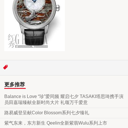
更多推荐
Balance is Love “珍”爱同频 耀启七夕 TASAKI塔思琦携手演
员田嘉瑞臻献全新时尚大片 礼颂万千爱意
路易威登呈献Color Blossom系列七夕臻礼
紫气东来，东方新生 Qeelin全新紫翡Wulu系列上市