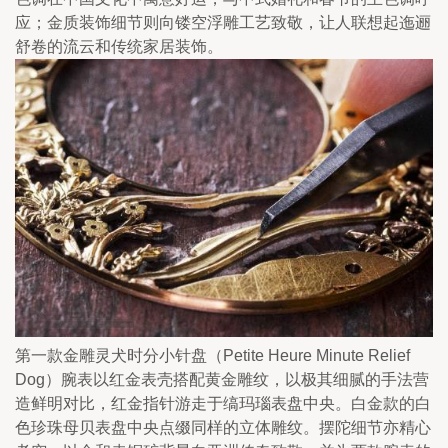
应；金质装饰细节则向镂空浮雕工艺致敬，让人联想起迤逦
舒卷的流云和传统家居装饰。
第一款金雕灵犬时分小针盘（Petite Heure Minute Relief 
Dog）腕表以红金表壳搭配黄金雕纹，以极其细腻的手法营
造鲜明对比，红金指针游走于缟玛瑙表盘中央。白金款的白
色珍珠母贝表盘中央点缀同样的立体雕纹。摆陀细节亦精心