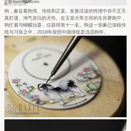
狗，象征着热情、传统和正直。友善活泼的性情中亦不乏天
真烂漫、淘气贪玩的天性。在玉皇大帝主持的生肖赛跑中，
狗忙着与蝴蝶玩耍，仅获得第十一名。狗这一形象已深植传
统与习俗之中，2018年按照中国传统是戊戌狗年。