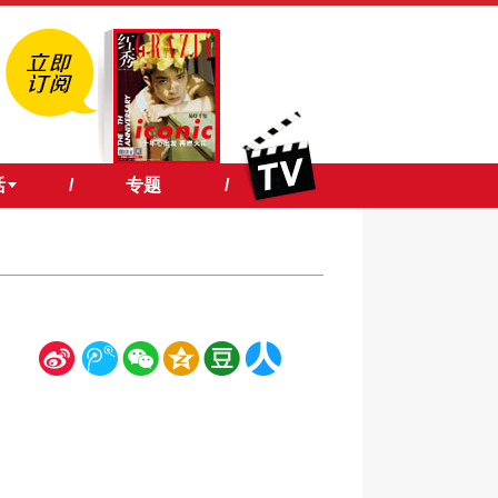
活
/
专题
/
新
腾
微
空
豆
人
浪
讯
信
间
瓣
人网