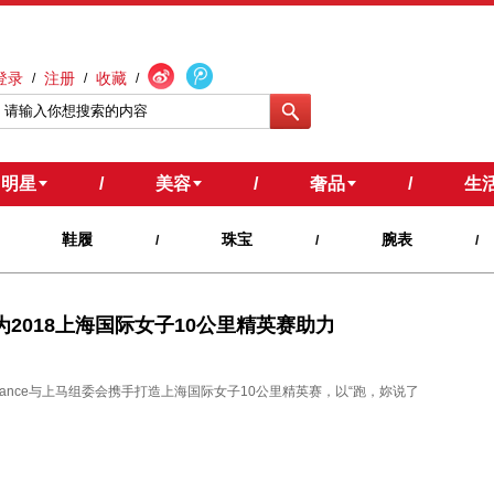
登录
注册
收藏
/
/
/
明星
/
美容
/
奢品
/
生
鞋履
珠宝
腕表
/
/
/
吴磊为2018上海国际女子10公里精英赛助力
Balance与上马组委会携手打造上海国际女子10公里精英赛，以“跑，妳说了