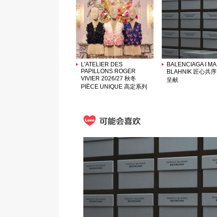
L'ATELIER DES
BALENCIAGA I M
PAPILLONS ROGER
BLAHNIK 匠心共
VIVIER 2026/27 秋冬
呈献
PIÈCE UNIQUE 高定系列