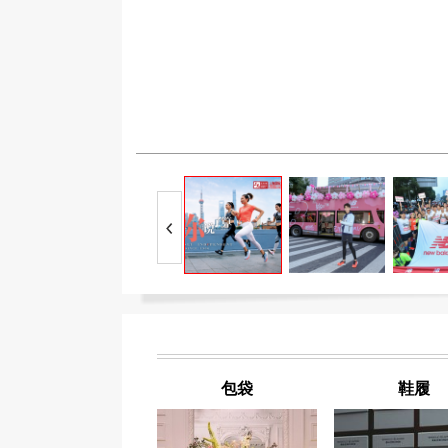
包袋
鞋履