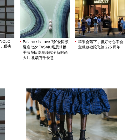
ANOLO
Balance is Love “珍”爱同频
苹果会落下，但好奇心不会
序，联袂
耀启七夕 TASAKI塔思琦携
宝玑致敬陀飞轮 225 周年
手演员田嘉瑞臻献全新时尚
大片 礼颂万千爱意