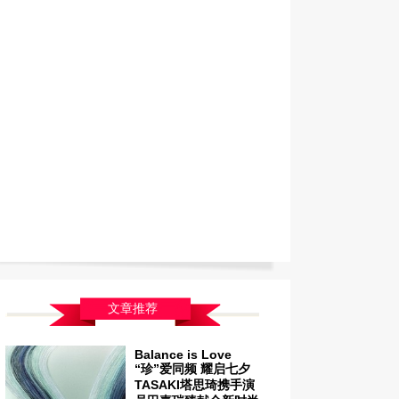
文章推荐
Balance is Love
“珍”爱同频 耀启七夕
TASAKI塔思琦携手演