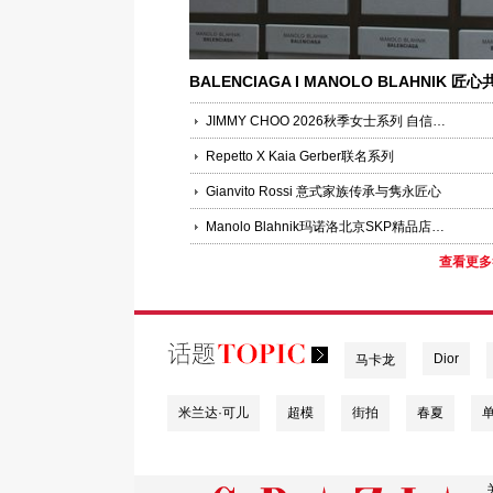
BALENCIAGA I MANOLO BLAHNIK 匠心
序，联袂呈献
JIMMY CHOO 2026秋季女士系列 自信魅力
Repetto X Kaia Gerber联名系列
Gianvito Rossi 意式家族传承与隽永匠心
Manolo Blahnik玛诺洛北京SKP精品店盛大开幕
查看更多
Dior
马卡龙
米兰达·可儿
超模
街拍
春夏