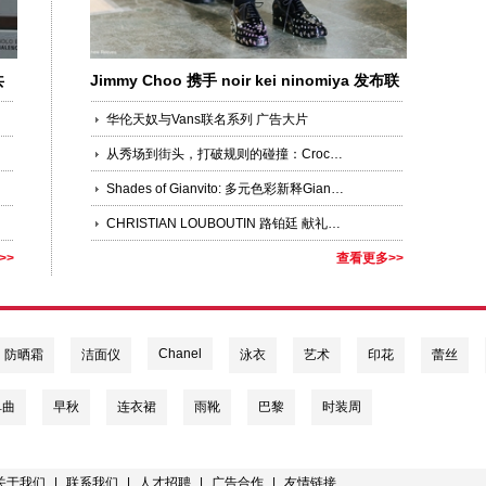
共
Jimmy Choo 携手 noir kei ninomiya 发布联
名系列
华伦天奴与Vans联名系列 广告大片
从秀场到街头，打破规则的碰撞：Crocs携手Jean Paul Gaultier推出联名系列鞋款
Shades of Gianvito: 多元色彩新释Gianvito Rossi标志性高跟鞋
CHRISTIAN LOUBOUTIN 路铂廷 献礼七夕全球品牌代言人王俊凯演绎2025秋冬新作
>>
查看更多>>
Chanel
防晒霜
洁面仪
泳衣
艺术
印花
蕾丝
单曲
早秋
连衣裙
雨靴
巴黎
时装周
关于我们
|
联系我们
|
人才招聘
|
广告合作
|
友情链接