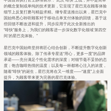
中国首席执行官王静瑛表示：”此次‘啡快’上线，并不是简单
的概念复制或单纯的技术更新，它呈现了星巴克在顾客体验
细节上反复打磨与精益求精。继专星送推出以来，星巴克中
国始终悉心聆听顾客对于移动点单支付体验的回馈，基于这
些回馈不断改进和提升，同步应用于此次全新推出的
“啡快”服务上，为我们的顾客进一步深化数字化领域‘第四空
间’的星巴克体验。”
星巴克中国始终坚持将匠心结合创新，不断提升数字化创新
领域的顾客体验。除了传承专星送“用心，更多一度”的品牌
承诺——充分满足个性化需求的深度；对细节毫不妥协的态
度；饱含咖啡热情的温度；以及每一杯都将心注入的浓度，
随着“啡快”的诞生，星巴克将在又一维度——“速度”上全面
提升，为顾客带来更为完善的星巴克体验。