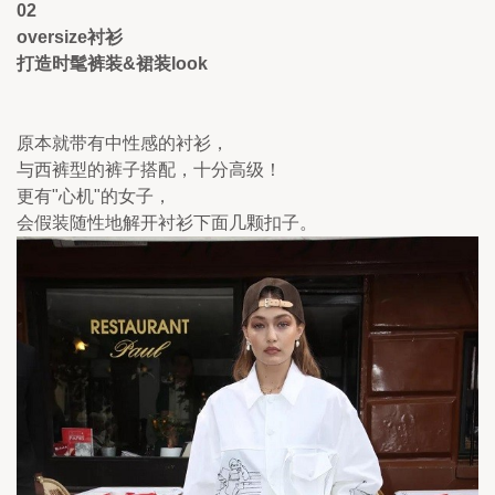
02
oversize衬衫 
打造时髦裤装&裙装look 
原本就带有中性感的衬衫，
与西裤型的裤子搭配，十分高级！
更有"心机"的女子，
会假装随性地解开衬衫下面几颗扣子。