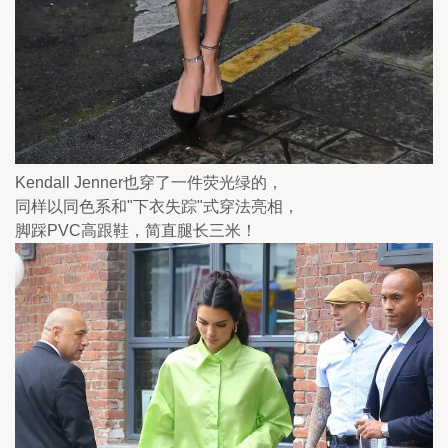
Kendall Jenner也穿了一件荧光绿的，
同样以同色系和"下衣失踪"式穿法亮相，
脚踩PVC高跟鞋，简直腿长三米！