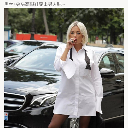
黑丝+尖头高跟鞋穿出男人味～