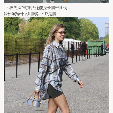
"下衣失踪"式穿法还能拉长腿部比例，
轻松演绎什么叫胸以下都是腿～