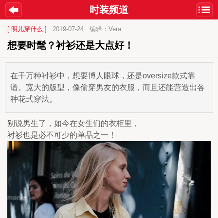
时装频道
[ 明儿穿什么 ]
2019-07-24
编辑：Vera
想要时髦？衬衫还是大点好！
在千万种衬衫中，想要博人眼球，还是oversize款式靠
谱。宽大的版型，像偷穿男友的衣服，而且还能营造出各
种花式穿法。
别说男生了，如今在女生们的衣柜里，
衬衫也是必不可少的单品之一！