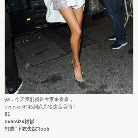
ya，今天我们就带大家来看看，
oversize衬衫到底为啥这么吸睛！
01
oversize衬衫 
打造"下衣失踪"look 