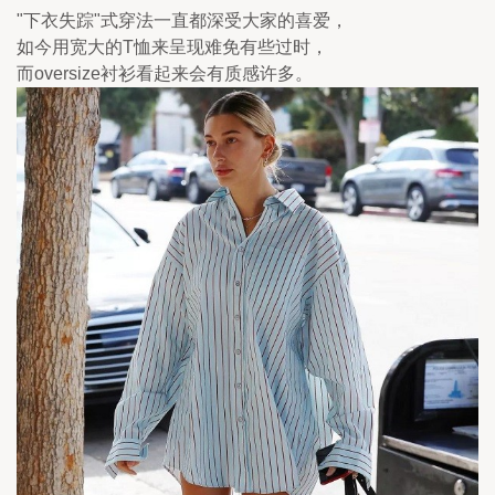
"下衣失踪"式穿法一直都深受大家的喜爱，
如今用宽大的T恤来呈现难免有些过时，
而oversize衬衫看起来会有质感许多。