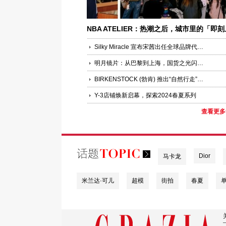
NBA ATELIER：热潮之后，城市里的「即刻
场」才刚开始
Silky Miracle 宣布宋茜出任全球品牌代言人
明月镜片：从巴黎到上海，国货之光闪耀国际秀场
BIRKENSTOCK (勃肯) 推出“自然行走”全新企划
Y-3店铺焕新启幕，探索2024春夏系列
查看更多
Dior
马卡龙
米兰达·可儿
超模
街拍
春夏