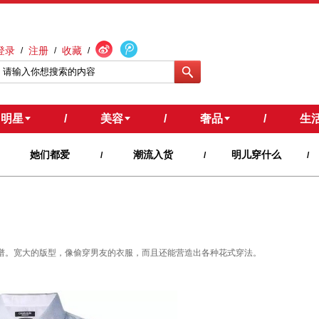
登录
注册
收藏
/
/
/
明星
/
美容
/
奢品
/
生
她们都爱
潮流入货
明儿穿什么
/
/
/
式靠谱。宽大的版型，像偷穿男友的衣服，而且还能营造出各种花式穿法。