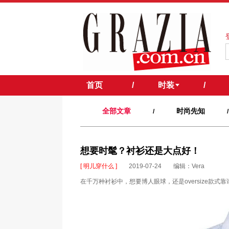
首页
/
时装
/
全部文章
时尚先知
/
/
想要时髦？衬衫还是大点好！
[ 明儿穿什么 ]
2019-07-24
编辑：Vera
在千万种衬衫中，想要博人眼球，还是oversize款