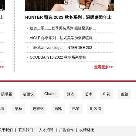
上
HUNTER 甄选 2023 秋冬系列，温暖邂逅年末
礼遇季
迪奥二零二三秋季男装系列 跟随星辰的指引
AIGLE 冬季系列 – 法式美学加乘保暖科技，许冬天以时尚
「轻风Un vent léger」INTERDEE 2023春夏系列巴黎时装周正式发布！
GOODBAI 916 2022 秋冬系列发布
>>
查看更多>>
Chanel
防晒霜
洁面仪
泳衣
艺术
印花
蕾丝
单曲
早秋
连衣裙
雨靴
巴黎
时装周
关于我们
|
联系我们
|
人才招聘
|
广告合作
|
友情链接