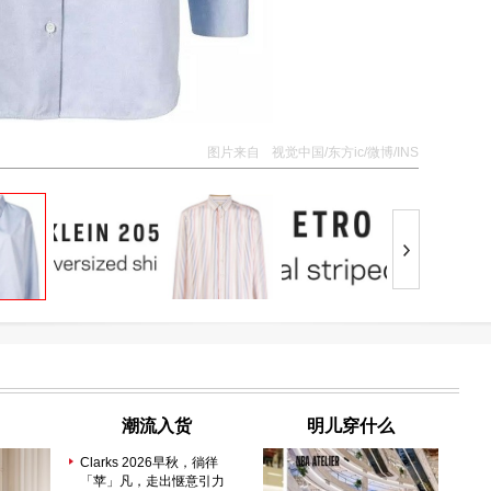
图片来自
视觉中国/东方ic/微博/INS
潮流入货
明儿穿什么
Clarks 2026早秋，徜徉
「苹」凡，走出惬意引力