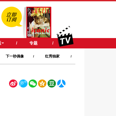
活
/
专题
/
下一秒偶像
红秀独家
/
/
新
腾
微
空
豆
人
浪
讯
信
间
瓣
人网