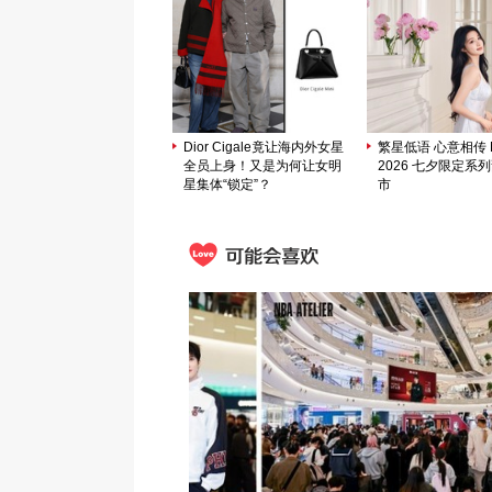
Dior Cigale竟让海内外女星
繁星低语 心意相传 M
全员上身！又是为何让女明
2026 七夕限定系
星集体“锁定”？
市