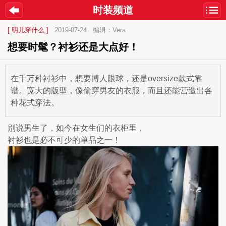
时装频道
[ 明儿穿什么 ]
2019-07-24
编辑：Vera
想要时髦？衬衫还是大点好！
在千万种衬衫中，想要博人眼球，还是oversize款式靠
谱。宽大的版型，像偷穿男友的衣服，而且还能营造出各
种花式穿法。
别说男生了，如今在女生们的衣柜里，
衬衫也是必不可少的单品之一！