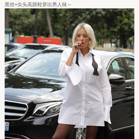
黑丝+尖头高跟鞋穿出男人味～