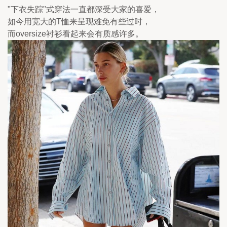
"下衣失踪"式穿法一直都深受大家的喜爱，
如今用宽大的T恤来呈现难免有些过时，
而oversize衬衫看起来会有质感许多。