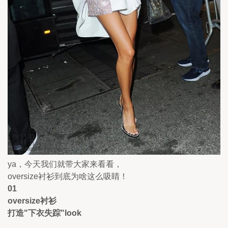
ya，今天我们就带大家来看看，
oversize衬衫到底为啥这么吸睛！
01
oversize衬衫 
打造"下衣失踪"look 