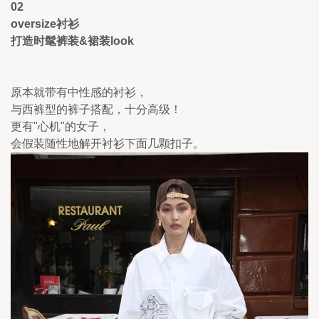
02
oversize衬衫 
打造时髦裤装&裙装look 
原本就带有中性感的衬衫，
与西裤型的裤子搭配，十分高级！
更有"心机"的女子，
会假装随性地解开衬衫下面几颗扣子。