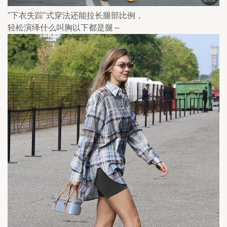
"下衣失踪"式穿法还能拉长腿部比例，
轻松演绎什么叫胸以下都是腿～