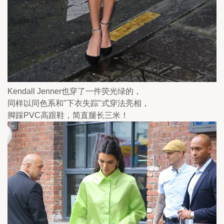
Kendall Jenner也穿了一件荧光绿的，
同样以同色系和"下衣失踪"式穿法亮相，
脚踩PVC高跟鞋，简直腿长三米！