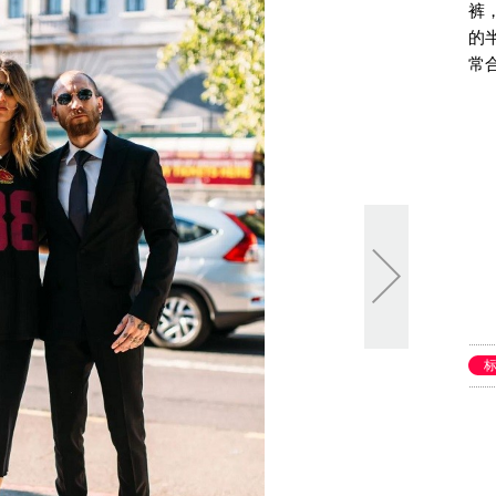
裤
的
常