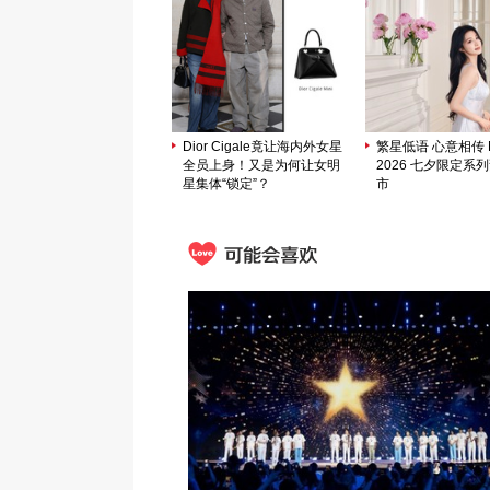
Dior Cigale竟让海内外女星
繁星低语 心意相传 M
全员上身！又是为何让女明
2026 七夕限定系
星集体“锁定”？
市