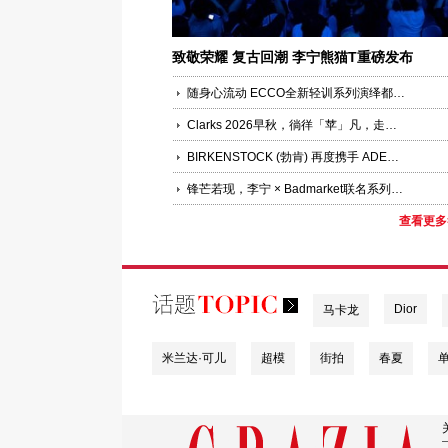
致敬荣耀 复古回潮 李宁熊猫T重磅发布
随身心流动 ECCO全新轻训系列演绎都市运动时装美学
Clarks 2026早秋，徜徉「苹」凡，走出惬意引力
BIRKENSTOCK (勃肯) 再度携手 ADERERROR，重新诠释经典 BOSTON
锋芒若现，李宁 × Badmarket联名系列以击剑灵感谱写复古运动美学新章
查看更多
Dior
马卡龙
米兰达·可儿
超模
街拍
春夏