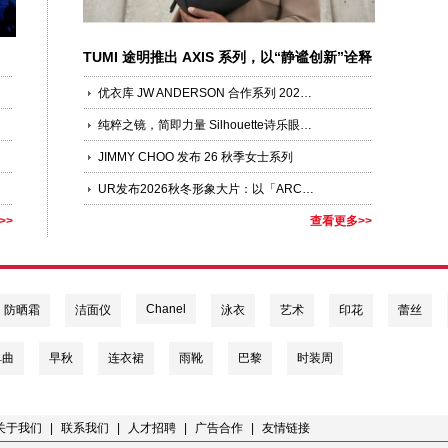
TUMI 途明推出 AXIS 系列，以“静谧创新”诠释
现代生活新风尚
优衣库 JW ANDERSON 合作系列 2026 早秋新品 焕彩上市
纯粹之镜，简即力量 Silhouette诗乐眼镜全新Pure Visionary系列，以极简建筑艺术诠释轻盈力量
JIMMY CHOO 发布 26 秋季女士系列
UR发布2026秋冬形象大片：以「ARCHITECTURE 建筑」为题，构筑风格永续的时装美学
>>
查看更多>>
Chanel
防晒霜
洁面仪
泳衣
艺术
印花
蕾丝
单曲
早秋
连衣裙
雨靴
巴黎
时装周
关于我们
|
联系我们
|
人才招聘
|
广告合作
|
友情链接