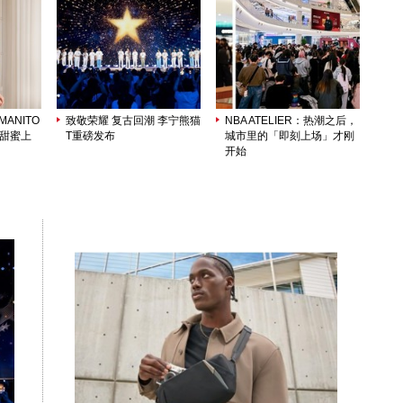
ANITO
致敬荣耀 复古回潮 李宁熊猫
NBA ATELIER：热潮之后，
列甜蜜上
T重磅发布
城市里的「即刻上场」才刚
开始