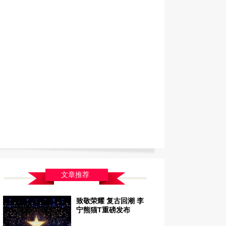
文章推荐
致敬荣耀 复古回潮 李
宁熊猫T重磅发布