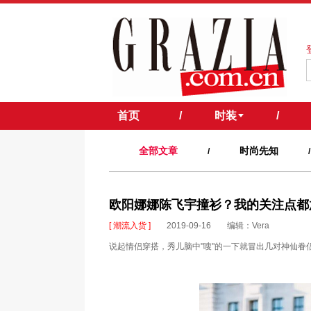
首页
/
时装
/
全部文章
时尚先知
/
/
欧阳娜娜陈飞宇撞衫？我的关注点都
[ 潮流入货 ]
2019-09-16
编辑：Vera
说起情侣穿搭，秀儿脑中"嗖"的一下就冒出几对神仙眷侣。