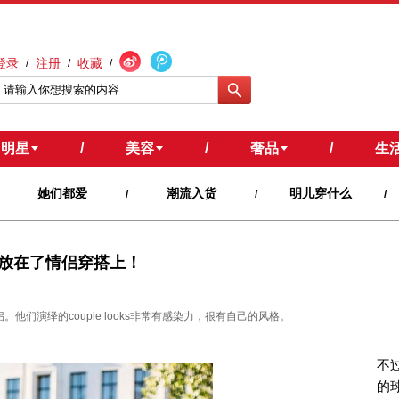
登录
注册
收藏
/
/
/
明星
/
美容
/
奢品
/
生
她们都爱
潮流入货
明儿穿什么
/
/
/
放在了情侣穿搭上！
他们演绎的couple looks非常有感染力，很有自己的风格。
不
的