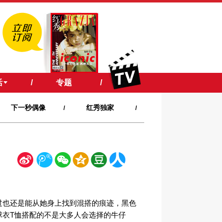
活
/
专题
/
下一秒偶像
红秀独家
/
/
新
腾
微
空
豆
人
浪
讯
信
间
瓣
人网
过也还是能从她身上找到混搭的痕迹，黑色
球衣T恤搭配的不是大多人会选择的牛仔