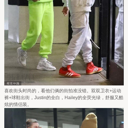
喜欢街头时尚的，看他们俩的街拍准没错。双双卫衣+运动
裤+球鞋出街，Justin的全白，Hailey的全荧光绿，舒服又酷
炫的情侣装。