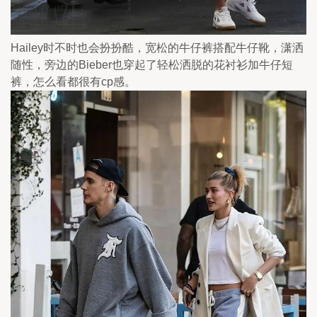
Hailey时不时也会扮扮酷，宽松的牛仔裤搭配牛仔靴，潇洒
随性，旁边的Bieber也穿起了轻松洒脱的花衬衫加牛仔短
裤，怎么看都很有cp感。