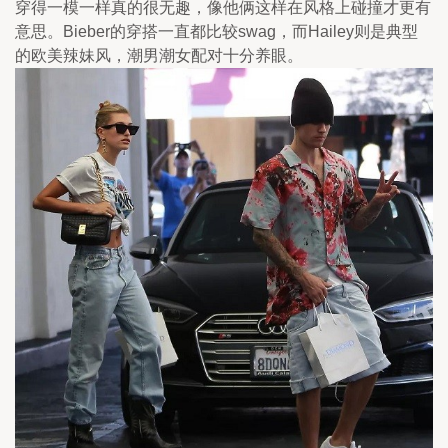
穿得一模一样真的很无趣，像他俩这样在风格上碰撞才更有
意思。Bieber的穿搭一直都比较swag，而Hailey则是典型
的欧美辣妹风，潮男潮女配对十分养眼。