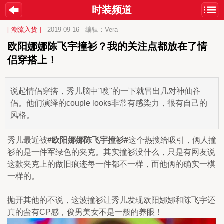
时装频道
[ 潮流入货 ]
2019-09-16
编辑：Vera
欧阳娜娜陈飞宇撞衫？我的关注点都放在了情
侣穿搭上！
说起情侣穿搭，秀儿脑中"嗖"的一下就冒出几对神仙眷
侣。他们演绎的couple looks非常有感染力，很有自己的
风格。
秀儿最近被
#欧阳娜娜陈飞宇撞衫#
这个热搜给吸引，俩人撞
衫的是一件军绿色的夹克。其实撞衫没什么，只是有网友说
这款夹克上的做旧痕迹每一件都不一样，而他俩的确实一模
一样的。
抛开其他的不说，这波撞衫让秀儿发现欧阳娜娜和陈飞宇还
真的蛮有CP感，俊男美女不是一般的养眼！