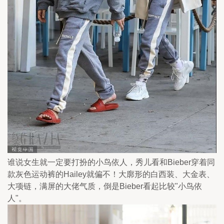
谁说女生就一定要打扮的小鸟依人，秀儿看和Bieber穿着同
款灰色运动裤的Hailey就偏不！大廓形的白西装、大金表、
大项链，满屏的大佬气质，倒是Bieber看起比较"小鸟依
人"。