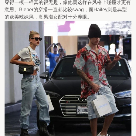
穿得一模一样真的很无趣，像他俩这样在风格上碰撞才更有
意思。Bieber的穿搭一直都比较swag，而Hailey则是典型
的欧美辣妹风，潮男潮女配对十分养眼。