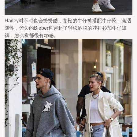
Hailey时不时也会扮扮酷，宽松的牛仔裤搭配牛仔靴，潇洒
随性，旁边的Bieber也穿起了轻松洒脱的花衬衫加牛仔短
裤，怎么看都很有cp感。