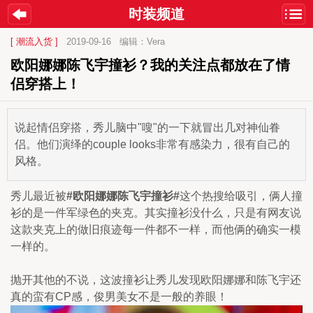
时装频道
[ 潮流入货 ]
2019-09-16
编辑：Vera
欧阳娜娜陈飞宇撞衫？我的关注点都放在了情
侣穿搭上！
说起情侣穿搭，秀儿脑中"嗖"的一下就冒出几对神仙眷
侣。他们演绎的couple looks非常有感染力，很有自己的
风格。
秀儿最近被
#欧阳娜娜陈飞宇撞衫#
这个热搜给吸引，俩人撞
衫的是一件军绿色的夹克。其实撞衫没什么，只是有网友说
这款夹克上的做旧痕迹每一件都不一样，而他俩的确实一模
一样的。
抛开其他的不说，这波撞衫让秀儿发现欧阳娜娜和陈飞宇还
真的蛮有CP感，俊男美女不是一般的养眼！