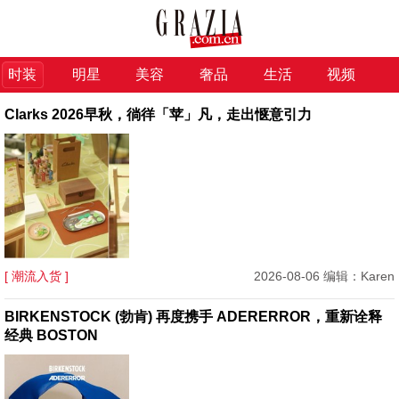
时装
明星
美容
奢品
生活
视频
Clarks 2026早秋，徜徉「苹」凡，走出惬意引力
[ 潮流入货 ]
2026-08-06 编辑：Karen
BIRKENSTOCK (勃肯) 再度携手 ADERERROR，重新诠释
经典 BOSTON