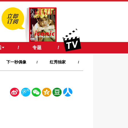
活
/
专题
/
下一秒偶像
红秀独家
/
/
新
腾
微
空
豆
人
浪
讯
信
间
瓣
人网