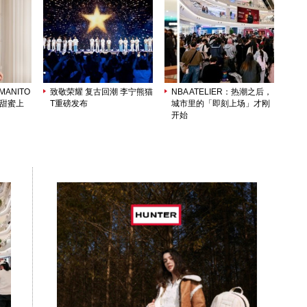
ANITO
致敬荣耀 复古回潮 李宁熊猫
NBA ATELIER：热潮之后，
列甜蜜上
T重磅发布
城市里的「即刻上场」才刚
开始