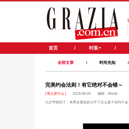
首页
/
时装
/
全部文章
时尚先知
/
/
完美约会法则！有它绝对不会错～
[ 明儿穿什么 ]
2019-08-05
编辑：Monki
七夕节快到了，有男女朋友的少不了出么逛个街约个会