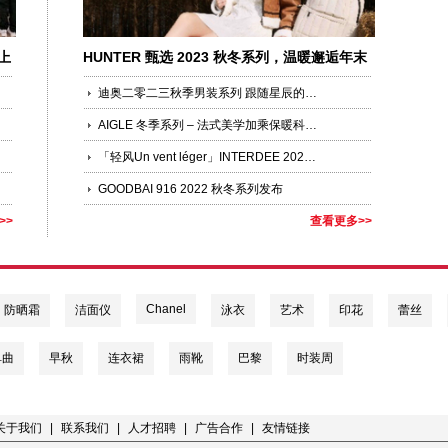
上
HUNTER 甄选 2023 秋冬系列，温暖邂逅年末
礼遇季
迪奥二零二三秋季男装系列 跟随星辰的指引
AIGLE 冬季系列 – 法式美学加乘保暖科技，许冬天以时尚
「轻风Un vent léger」INTERDEE 2023春夏系列巴黎时装周正式发布！
GOODBAI 916 2022 秋冬系列发布
>>
查看更多>>
Chanel
防晒霜
洁面仪
泳衣
艺术
印花
蕾丝
单曲
早秋
连衣裙
雨靴
巴黎
时装周
关于我们
|
联系我们
|
人才招聘
|
广告合作
|
友情链接