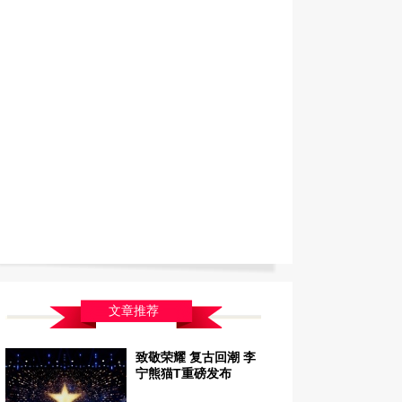
文章推荐
致敬荣耀 复古回潮 李
宁熊猫T重磅发布