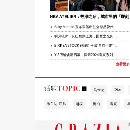
NBA ATELIER：热潮之后，城市里的「即刻
场」才刚开始
Silky Miracle 宣布宋茜出任全球品牌代言人
明月镜片：从巴黎到上海，国货之光闪耀国际秀场
BIRKENSTOCK (勃肯) 推出“自然行走”全新企划
Y-3店铺焕新启幕，探索2024春夏系列
查看更多
Dior
马卡龙
米兰达·可儿
超模
街拍
春夏