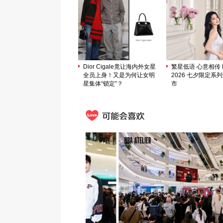
Dior Cigale竟让海内外女星
繁星低语 心意相传 M
全员上身！又是为何让女明
2026 七夕限定系
星集体“锁定”？
市