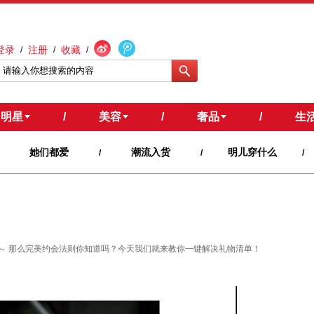
登录
注册
收藏
/
/
/
明星
/
美容
/
奢品
/
生
她们都爱
潮流入货
明儿穿什么
/
/
/
～ 那么完美约会法则你知道吗？今天我们就来教你一键解决礼物清单！