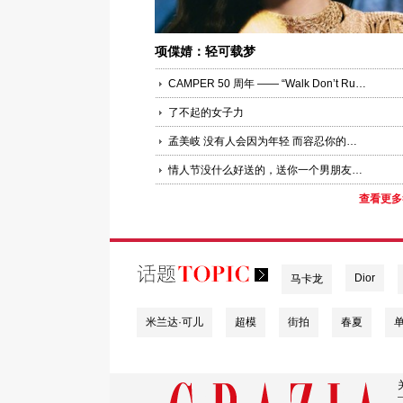
项偞婧：轻可载梦
CAMPER 50 周年 —— “Walk Don’t Run”，是一种生活态度
了不起的女子力
孟美岐 没有人会因为年轻 而容忍你的一切
情人节没什么好送的，送你一个男朋友陈哲远吧
查看更多
Dior
马卡龙
米兰达·可儿
超模
街拍
春夏