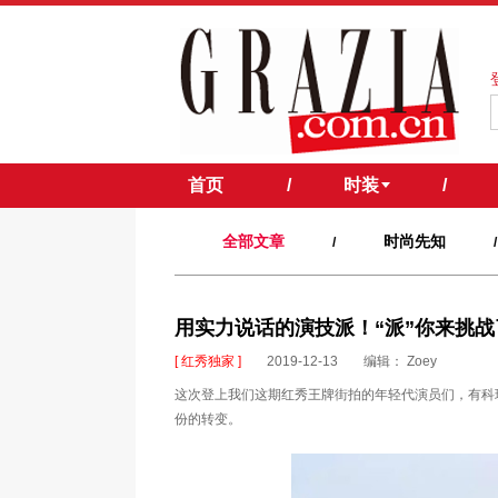
首页
/
时装
/
全部文章
时尚先知
/
/
用实力说话的演技派！“派”你来挑战
[ 红秀独家 ]
2019-12-13
编辑： Zoey
这次登上我们这期红秀王牌街拍的年轻代演员们，有科
份的转变。