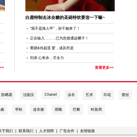
白鹿特制去冰全糖的圣诞特饮要尝一下嘛~
“我不是路人甲”，孙千她来了！
正在输入………已为您接通赵樱子！
窦骁&何超莲 爱，成其所是
刘涛 心有余，尽全力
>>
查看更多>>
Chanel
防晒霜
洁面仪
泳衣
艺术
印花
蕾丝
单曲
早秋
连衣裙
雨靴
巴黎
时装周
关于我们
|
联系我们
|
人才招聘
|
广告合作
|
友情链接