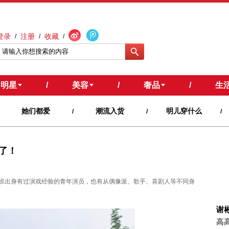
登录
注册
收藏
/
/
/
明星
/
美容
/
奢品
/
生
她们都爱
潮流入货
明儿穿什么
/
/
/
了！
班出身有过演戏经验的青年演员，也有从偶像派、歌手、喜剧人等不同身
谢
高