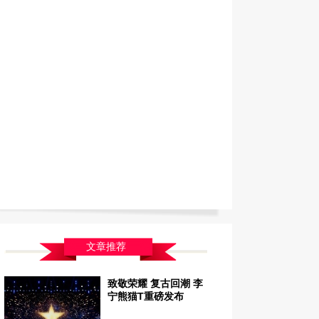
文章推荐
致敬荣耀 复古回潮 李
宁熊猫T重磅发布