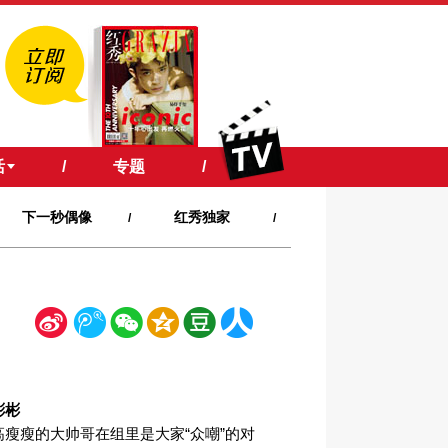
活
/
专题
/
下一秒偶像
红秀独家
/
/
新
腾
微
空
豆
人
浪
讯
信
间
瓣
人网
彬彬
高瘦瘦的大帅哥在组里是大家“众嘲”的对