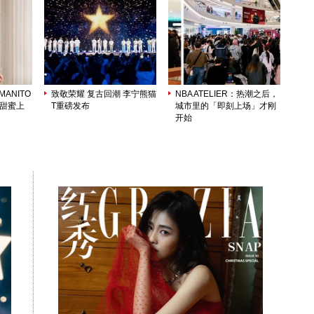
ANITO
致敬荣耀 复古回潮 李宁熊猫
NBA ATELIER：热潮之后，
列甜蜜上
T重磅发布
城市里的「即刻上场」才刚
开始