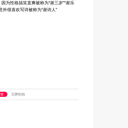
，因为性格搞笑直爽被称为“谢三岁”“谢乐
”意外很喜欢写诗被称为“谢诗人”
标签
王牌街拍