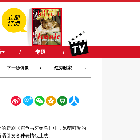
活
/
专题
/
下一秒偶像
红秀独家
/
/
新
腾
微
空
豆
人
浪
讯
信
间
瓣
人网
近的新剧《鳄鱼与牙签鸟》中，呆萌可爱的
所谓引发各种表情包上线。