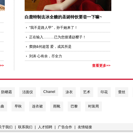
白鹿特制去冰全糖的圣诞特饮要尝一下嘛~
“我不是路人甲”，孙千她来了！
正在输入………已为您接通赵樱子！
窦骁&何超莲 爱，成其所是
刘涛 心有余，尽全力
>>
查看更多>>
Chanel
防晒霜
洁面仪
泳衣
艺术
印花
蕾丝
单曲
早秋
连衣裙
雨靴
巴黎
时装周
关于我们
|
联系我们
|
人才招聘
|
广告合作
|
友情链接