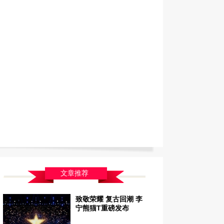
文章推荐
致敬荣耀 复古回潮 李
宁熊猫T重磅发布