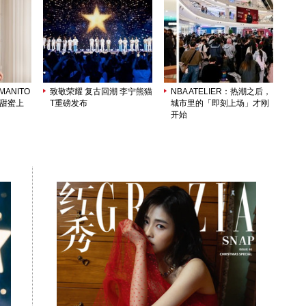
ANITO
致敬荣耀 复古回潮 李宁熊猫
NBA ATELIER：热潮之后，
列甜蜜上
T重磅发布
城市里的「即刻上场」才刚
开始