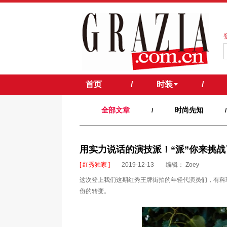
首页
/
时装
/
全部文章
时尚先知
/
/
用实力说话的演技派！“派”你来挑战
[ 红秀独家 ]
2019-12-13
编辑： Zoey
这次登上我们这期红秀王牌街拍的年轻代演员们，有科
份的转变。