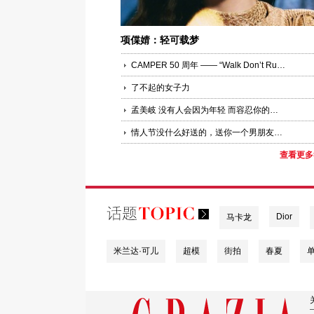
项偞婧：轻可载梦
CAMPER 50 周年 —— “Walk Don’t Run”，是一种生活态度
了不起的女子力
孟美岐 没有人会因为年轻 而容忍你的一切
情人节没什么好送的，送你一个男朋友陈哲远吧
查看更多
Dior
马卡龙
米兰达·可儿
超模
街拍
春夏