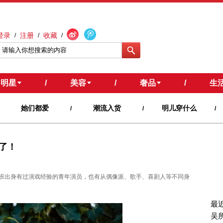
登录
注册
收藏
/
/
/
明星
/
美容
/
奢品
/
生
她们都爱
潮流入货
明儿穿什么
/
/
/
了！
班出身有过演戏经验的青年演员，也有从偶像派、歌手、喜剧人等不同身
最
吴