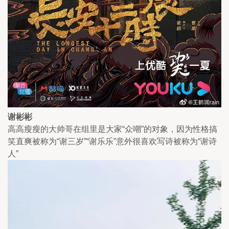
谢彬彬
高高瘦瘦的大帅哥在组里是大家“众嘲”的对象，因为性格搞
笑直爽被称为“谢三岁”“谢乐乐”意外很喜欢写诗被称为“谢诗
人”