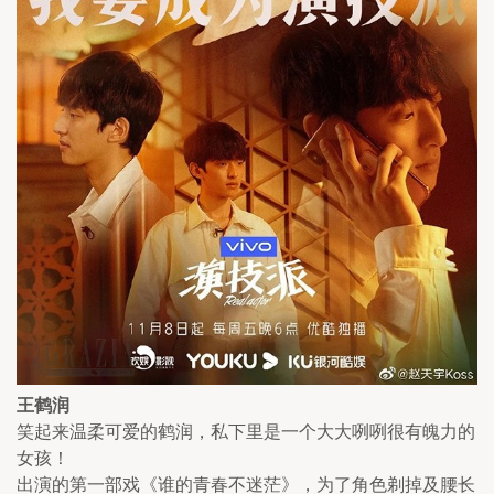
王鹤润
笑起来温柔可爱的鹤润，私下里是一个大大咧咧很有魄力的
女孩！
出演的第一部戏《谁的青春不迷茫》，为了角色剃掉及腰长