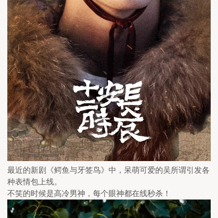
最近的新剧《鳄鱼与牙签鸟》中，呆萌可爱的吴所谓引发各
种表情包上线。
不笑的时候是高冷男神，每个眼神都在线秒杀！