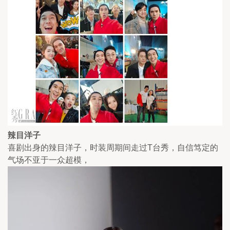
辣目洋子
喜剧出身的辣目洋子，时装周期间走过T台秀，自信笃定的
气场不亚于一众超模，