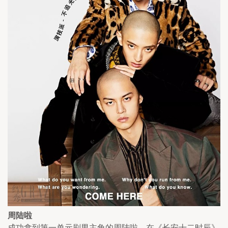
周陆啦
成功拿到第一单元剧男主角的周陆啦，在《长安十二时辰》