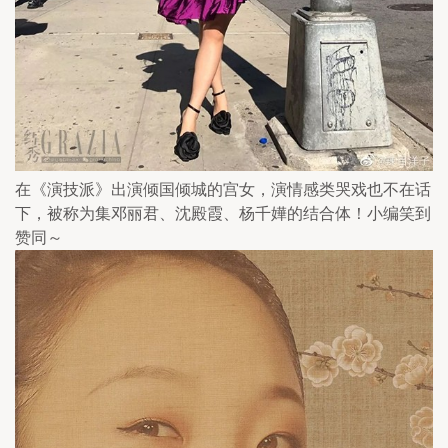
在《演技派》出演倾国倾城的宫女，演情感类哭戏也不在话
下，被称为集邓丽君、沈殿霞、杨千嬅的结合体！小编笑到
赞同～