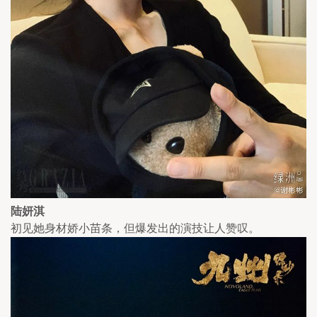
陆妍淇
初见她身材娇小苗条，但爆发出的演技让人赞叹。