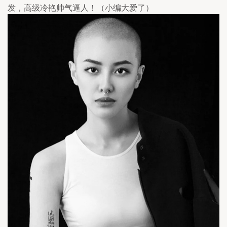
发，高级冷艳帅气逼人！（小编大爱了）