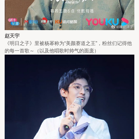
赵天宇
《明日之子》里被杨幂称为“美颜赛道之王”，粉丝们记得他
的每一首歌～（以及他唱歌时帅气的面庞）