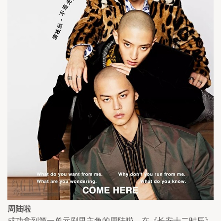
周陆啦
成功拿到第一单元剧男主角的周陆啦，在《长安十二时辰》