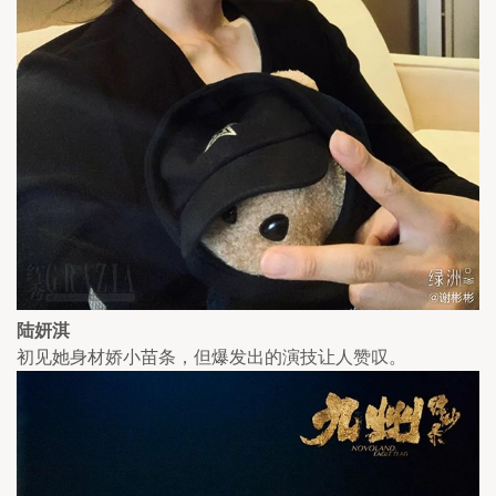
陆妍淇
初见她身材娇小苗条，但爆发出的演技让人赞叹。