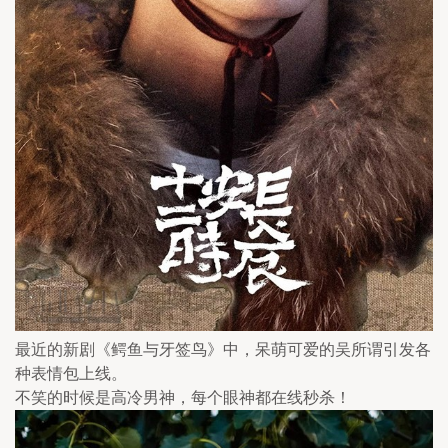
最近的新剧《鳄鱼与牙签鸟》中，呆萌可爱的吴所谓引发各
种表情包上线。
不笑的时候是高冷男神，每个眼神都在线秒杀！