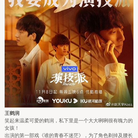
王鹤润
笑起来温柔可爱的鹤润，私下里是一个大大咧咧很有魄力的
女孩！
出演的第一部戏《谁的青春不迷茫》，为了角色剃掉及腰长