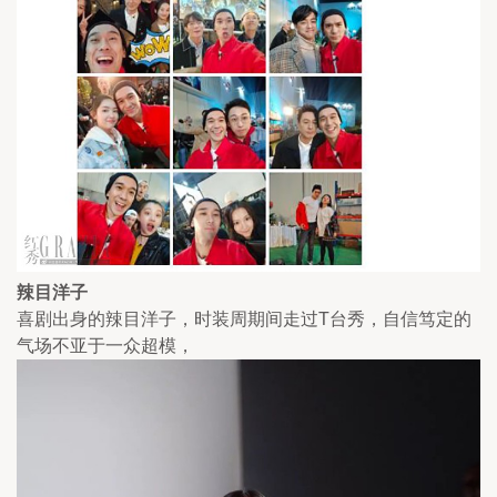
辣目洋子
喜剧出身的辣目洋子，时装周期间走过T台秀，自信笃定的
气场不亚于一众超模，