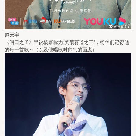
赵天宇
《明日之子》里被杨幂称为“美颜赛道之王”，粉丝们记得他
的每一首歌～（以及他唱歌时帅气的面庞）