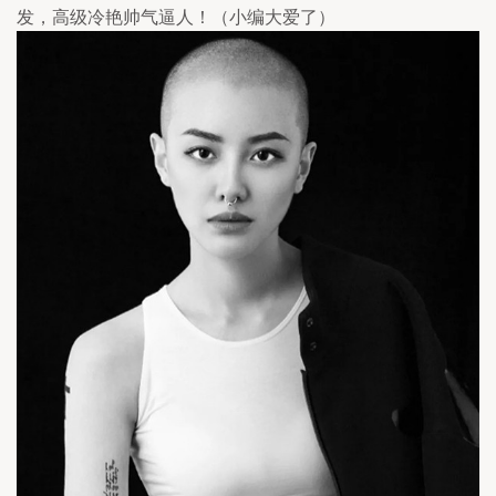
发，高级冷艳帅气逼人！（小编大爱了）