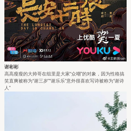
谢彬彬
高高瘦瘦的大帅哥在组里是大家“众嘲”的对象，因为性格搞
笑直爽被称为“谢三岁”“谢乐乐”意外很喜欢写诗被称为“谢诗
人”