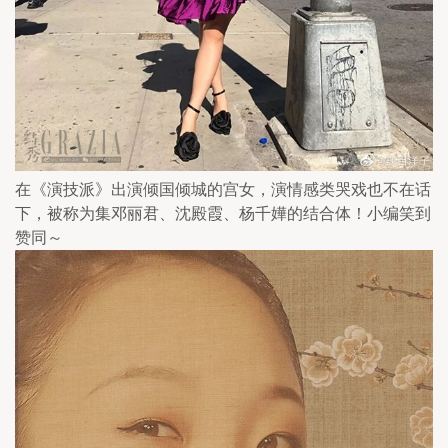
在《演技派》出演倾国倾城的宫女，演情感类哭戏也不在话
下，被称为集邓丽君、沈殿霞、杨千嬅的结合体！小编笑到
赞同～