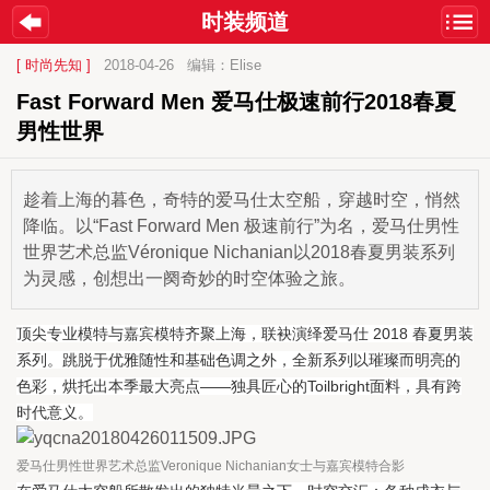
时装频道
[ 时尚先知 ]
2018-04-26
编辑：Elise
Fast Forward Men 爱马仕极速前行2018春夏
男性世界
趁着上海的暮色，奇特的爱马仕太空船，穿越时空，悄然
降临。以“Fast Forward Men 极速前行”为名，爱马仕男性
世界艺术总监Véronique Nichanian以2018春夏男装系列
为灵感，创想出一阕奇妙的时空体验之旅。
顶尖专业模特与嘉宾模特齐聚上海，联袂演绎爱马仕 2018 春夏男装
系列。跳脱于优雅随性和基础色调之外，全新系列以璀璨而明亮的
色彩，烘托出本季最大亮点——独具匠心的Toilbright面料，具有跨
时代意义。
爱马仕男性世界艺术总监Veronique Nichanian女士与嘉宾模特合影