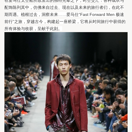
在爱马仕太空船所散发出的独特光晕之下，时空交汇：各种成衣与
配饰陈列其中，仿佛来自过去、现在以及未来的旅行者们，在此不
期而遇。
植根过去，洞察未来……爱马仕“Fast Forward Men 极速
前行”之旅，穿越古今，构建起一座桥梁，它将从时间旅行中获得的
所有体验与收获，呈献于此刻。