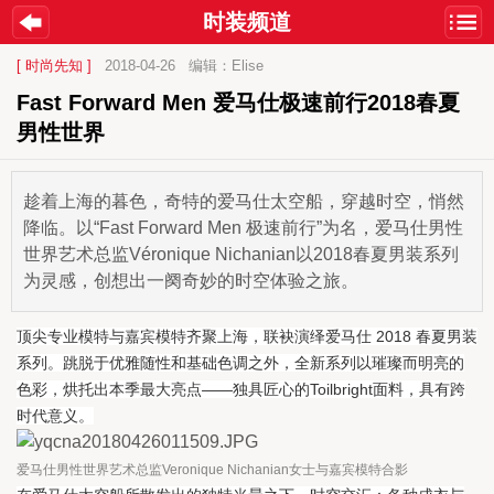
时装频道
[ 时尚先知 ]
2018-04-26
编辑：Elise
Fast Forward Men 爱马仕极速前行2018春夏
男性世界
趁着上海的暮色，奇特的爱马仕太空船，穿越时空，悄然
降临。以“Fast Forward Men 极速前行”为名，爱马仕男性
世界艺术总监Véronique Nichanian以2018春夏男装系列
为灵感，创想出一阕奇妙的时空体验之旅。
顶尖专业模特与嘉宾模特齐聚上海，联袂演绎爱马仕 2018 春夏男装
系列。跳脱于优雅随性和基础色调之外，全新系列以璀璨而明亮的
色彩，烘托出本季最大亮点——独具匠心的Toilbright面料，具有跨
时代意义。
爱马仕男性世界艺术总监Veronique Nichanian女士与嘉宾模特合影