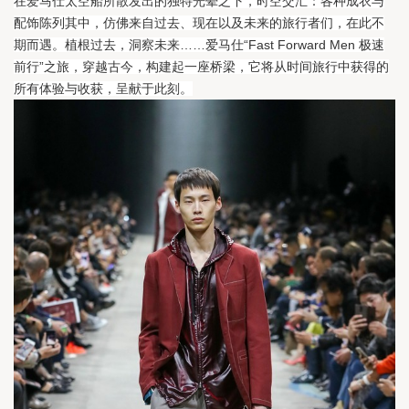
在爱马仕太空船所散发出的独特光晕之下，时空交汇：各种成衣与
配饰陈列其中，仿佛来自过去、现在以及未来的旅行者们，在此不
期而遇。
植根过去，洞察未来……爱马仕“Fast Forward Men 极速
前行”之旅，穿越古今，构建起一座桥梁，它将从时间旅行中获得的
所有体验与收获，呈献于此刻。